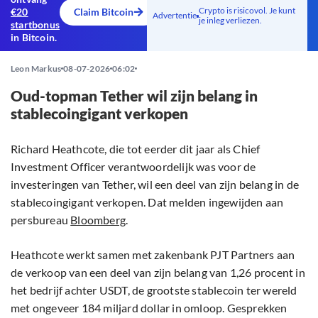
Crypto is risicovol. Je kunt
€20
Claim Bitcoin
Advertentie
je inleg verliezen.
startbonus
in Bitcoin.
Leon Markus
08-07-2026
06:02
Oud-topman Tether wil zijn belang in
stablecoingigant verkopen
Richard Heathcote, die tot eerder dit jaar als Chief
Investment Officer verantwoordelijk was voor de
investeringen van Tether, wil een deel van zijn belang in de
stablecoingigant verkopen. Dat melden ingewijden aan
persbureau
Bloomberg
.
Heathcote werkt samen met zakenbank PJT Partners aan
de verkoop van een deel van zijn belang van 1,26 procent in
het bedrijf achter USDT, de grootste stablecoin ter wereld
met ongeveer 184 miljard dollar in omloop. Gesprekken