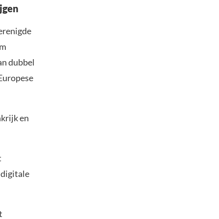
ijgen
Verenigde
om
an dubbel
 Europese
krijk en
t
digitale
t