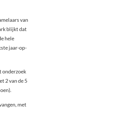
amelaars van
k blijkt dat
de hele
ste jaar-op-
et onderzoek
t 2 van de 5
oen).
tvangen, met