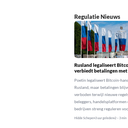
Regulatie Nieuws
Rusland legaliseert Bitc
verbiedt betalingen met
Poetin legaliseert Bitcoin-hand
Rusland, maar betalingen blijv
verboden terwijl nieuwe regel
beleggers, handelsplatformen 
bedrijven streng reguleren voo
Hidde Scheper
3 uur geleden
2 – 3 min