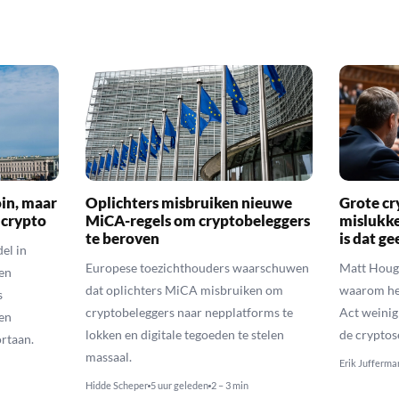
oin, maar
Oplichters misbruiken nieuwe
Grote cr
 crypto
MiCA-regels om cryptobeleggers
mislukke
te beroven
is dat g
el in
Europese toezichthouders waarschuwen
Matt Houga
en
dat oplichters MiCA misbruiken om
waarom he
s
cryptobeleggers naar nepplatforms te
Act weinig
en
lokken en digitale tegoeden te stelen
de cryptos
rtaan.
massaal.
Erik Jufferma
Hidde Scheper
5 uur geleden
2 – 3 min