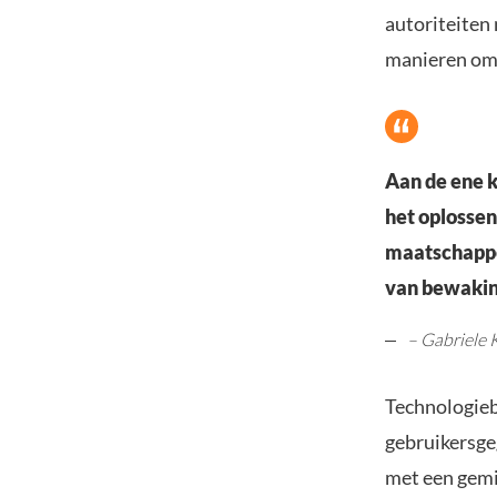
autoriteiten
manieren om o
Aan de ene 
het oplossen
maatschappe
van bewakin
– Gabriele 
Technologie
gebruikersge
met een gemi