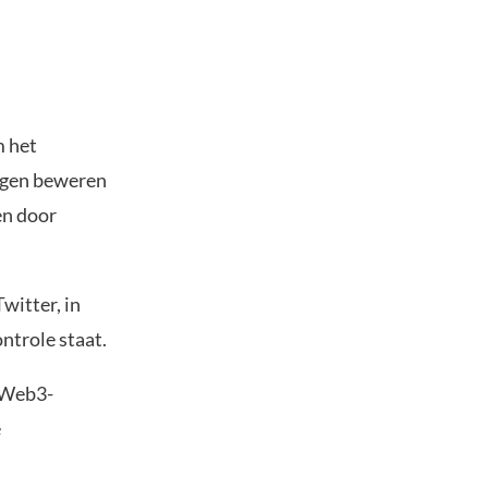
m het
igen beweren
en door
witter, in
ntrole staat.
e Web3-
e