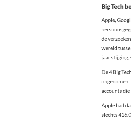
Big Tech b
Apple, Googl
persoonsgegev
de verzoeken
wereld tusse
jaar stijging
De 4 Big Tec
opgenomen. M
accounts die
Apple had da
slechts 416.