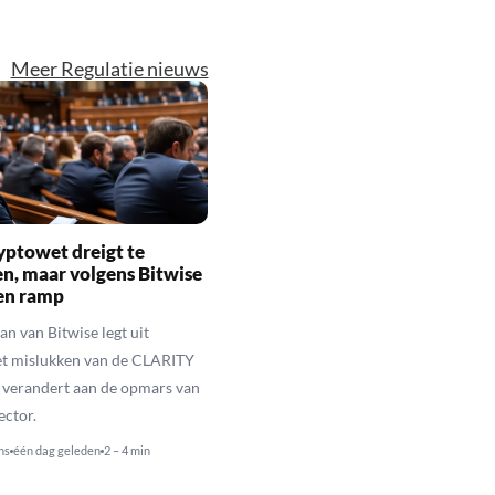
Meer Regulatie nieuws
yptowet dreigt te
n, maar volgens Bitwise
een ramp
n van Bitwise legt uit
t mislukken van de CLARITY
 verandert aan de opmars van
ector.
ns
één dag geleden
2 – 4 min