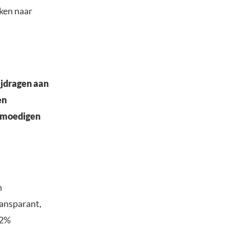
eken naar
ijdragen aan
en
anmoedigen
n
ransparant,
82%