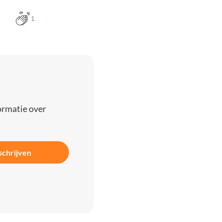
1
ormatie over
schrijven