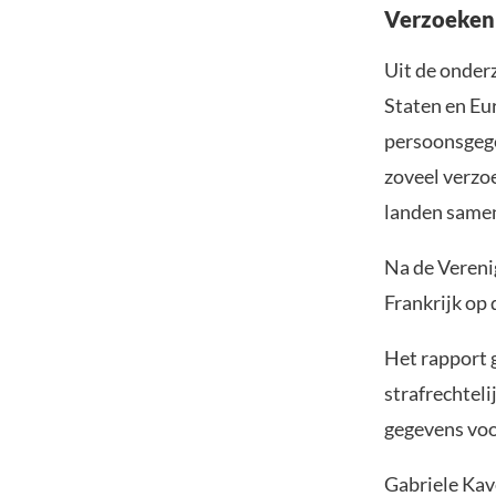
Verzoeken 
Uit de onder
Staten en Eu
persoonsgege
zoveel verzo
landen same
Na de Vereni
Frankrijk op 
Het rapport 
strafrechteli
gegevens voor
Gabriele Kave