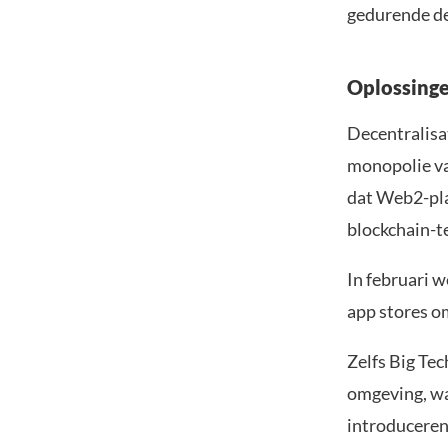
gedurende d
Oplossinge
Decentralisa
monopolie va
dat Web2-pla
blockchain-t
In februari 
app stores om
Zelfs Big Tec
omgeving, wa
introduceren