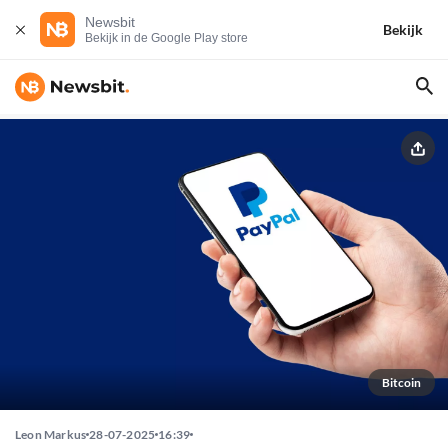
Newsbit
Bekijk
Bekijk in de Google Play store
Bitcoin
Leon Markus
28-07-2025
16:39