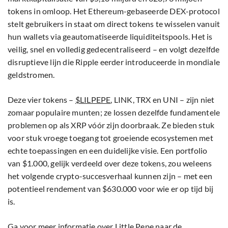
tokens in omloop. Het Ethereum-gebaseerde DEX-protocol
stelt gebruikers in staat om direct tokens te wisselen vanuit
hun wallets via geautomatiseerde liquiditeitspools. Het is
veilig, snel en volledig gedecentraliseerd – en volgt dezelfde
disruptieve lijn die Ripple eerder introduceerde in mondiale
geldstromen.
Deze vier tokens –
$LILPEPE
, LINK, TRX en UNI – zijn niet
zomaar populaire munten; ze lossen dezelfde fundamentele
problemen op als XRP vóór zijn doorbraak. Ze bieden stuk
voor stuk vroege toegang tot groeiende ecosystemen met
echte toepassingen en een duidelijke visie. Een portfolio
van $1.000, gelijk verdeeld over deze tokens, zou weleens
het volgende crypto-succesverhaal kunnen zijn – met een
potentieel rendement van $630.000 voor wie er op tijd bij
is.
Ga voor meer informatie over Little Pepe naar de