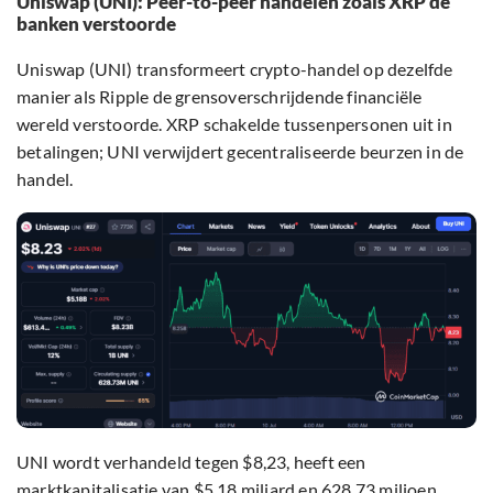
Uniswap (UNI): Peer-to-peer handelen zoals XRP de
banken verstoorde
Uniswap (UNI) transformeert crypto-handel op dezelfde
manier als Ripple de grensoverschrijdende financiële
wereld verstoorde. XRP schakelde tussenpersonen uit in
betalingen; UNI verwijdert gecentraliseerde beurzen in de
handel.
UNI wordt verhandeld tegen $8,23, heeft een
marktkapitalisatie van $5,18 miljard en 628,73 miljoen