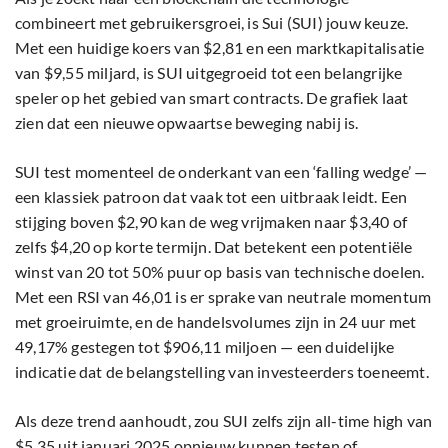
SUI test momenteel de onderkant van een ‘falling wedge’ —
een klassiek patroon dat vaak tot een uitbraak leidt. Een
stijging boven $2,90 kan de weg vrijmaken naar $3,40 of
zelfs $4,20 op korte termijn. Dat betekent een potentiële
winst van 20 tot 50% puur op basis van technische doelen.
Met een RSI van 46,01 is er sprake van neutrale momentum
met groeiruimte, en de handelsvolumes zijn in 24 uur met
49,17% gestegen tot $906,11 miljoen — een duidelijke
indicatie dat de belangstelling van investeerders toeneemt.
Als deze trend aanhoudt, zou SUI zelfs zijn all-time high van
$5,35 uit januari 2025 opnieuw kunnen testen of
overschrijden. Met sterke fundamenten, een loyale
ontwikkelaarsgemeenschap en een bullish technische
opstelling, is SUI de ideale aanvulling op deze top drie van
vermogensgroei-mogelijkheden.