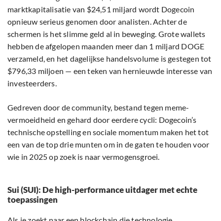
$796,33 miljoen — een teken van hernieuwde interesse van
investeerders.
Gedreven door de community, bestand tegen meme-
vermoeidheid en gehard door eerdere cycli: Dogecoin’s
technische opstelling en sociale momentum maken het tot
een van de top drie munten om in de gaten te houden voor
wie in 2025 op zoek is naar vermogensgroei.
Sui (SUI): De high-performance uitdager met echte
toepassingen
Als je zoekt naar een blockchain die technologie
combineert met gebruikersgroei, is Sui (SUI) jouw keuze.
Met een huidige koers van $2,81 en een marktkapitalisatie
van $9,55 miljard, is SUI uitgegroeid tot een belangrijke
speler op het gebied van smart contracts. De grafiek laat
zien dat een nieuwe opwaartse beweging nabij is.