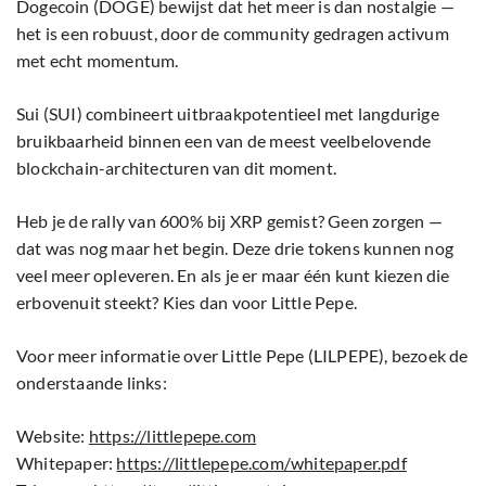
blockchain-architecturen van dit moment.
Heb je de rally van 600% bij XRP gemist? Geen zorgen —
dat was nog maar het begin. Deze drie tokens kunnen nog
veel meer opleveren. En als je er maar één kunt kiezen die
erbovenuit steekt? Kies dan voor Little Pepe.
Voor meer informatie over Little Pepe (LILPEPE), bezoek de
onderstaande links:
Website:
https://littlepepe.com
Whitepaper:
https://littlepepe.com/whitepaper.pdf
Telegram:
https://t.me/littlepepetoken
Twitter/X:
https://x.com/littlepepetoken
Disclaimer:
Dit artikel is een persbericht en Newsbit is niet
verantwoordelijk voor de inhoud, juistheid of volledigheid