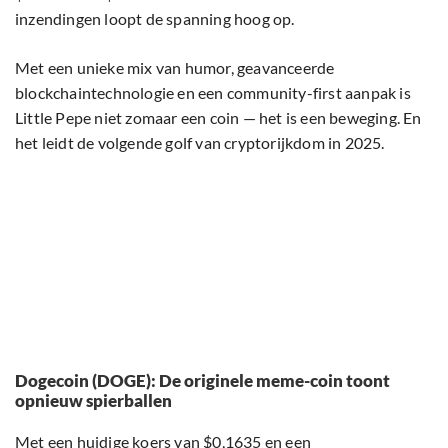
inzendingen loopt de spanning hoog op.
Met een unieke mix van humor, geavanceerde
blockchaintechnologie en een community-first aanpak is
Little Pepe niet zomaar een coin — het is een beweging. En
het leidt de volgende golf van cryptorijkdom in 2025.
Dogecoin (DOGE): De originele meme-coin toont
opnieuw spierballen
Met een huidige koers van $0,1635 en een
marktkapitalisatie van $24,51 miljard wordt Dogecoin
opnieuw serieus genomen door analisten. Achter de
schermen is het slimme geld al in beweging. Grote wallets
hebben de afgelopen maanden meer dan 1 miljard DOGE
verzameld, en het dagelijkse handelsvolume is gestegen tot