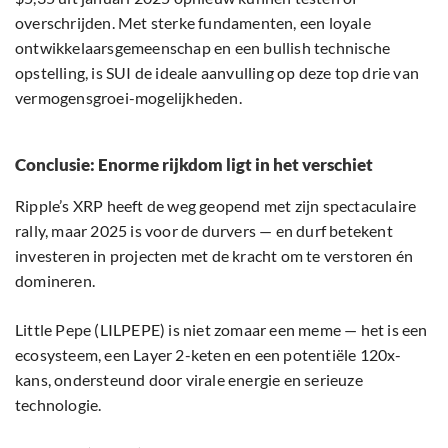
Conclusie: Enorme rijkdom ligt in het verschiet
Ripple’s XRP heeft de weg geopend met zijn spectaculaire
rally, maar 2025 is voor de durvers — en durf betekent
investeren in projecten met de kracht om te verstoren én
domineren.
Little Pepe (LILPEPE) is niet zomaar een meme — het is een
ecosysteem, een Layer 2-keten en een potentiële 120x-
kans, ondersteund door virale energie en serieuze
technologie.
Dogecoin (DOGE) bewijst dat het meer is dan nostalgie —
het is een robuust, door de community gedragen activum
met echt momentum.
Sui (SUI) combineert uitbraakpotentieel met langdurige
bruikbaarheid binnen een van de meest veelbelovende