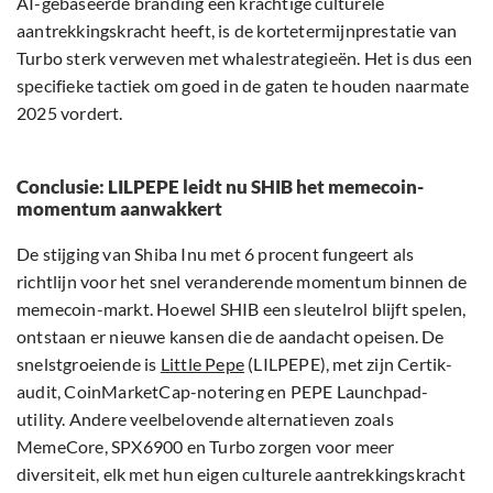
AI-gebaseerde branding een krachtige culturele
aantrekkingskracht heeft, is de kortetermijnprestatie van
Turbo sterk verweven met whalestrategieën. Het is dus een
specifieke tactiek om goed in de gaten te houden naarmate
2025 vordert.
Conclusie: LILPEPE leidt nu SHIB het memecoin-
momentum aanwakkert
De stijging van Shiba Inu met 6 procent fungeert als
richtlijn voor het snel veranderende momentum binnen de
memecoin-markt. Hoewel SHIB een sleutelrol blijft spelen,
ontstaan er nieuwe kansen die de aandacht opeisen. De
snelstgroeiende is
Little Pepe
(LILPEPE), met zijn Certik-
audit, CoinMarketCap-notering en PEPE Launchpad-
utility. Andere veelbelovende alternatieven zoals
MemeCore, SPX6900 en Turbo zorgen voor meer
diversiteit, elk met hun eigen culturele aantrekkingskracht