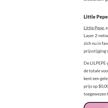
Little Pepe
Little Pepe
, 
Layer 2-netwe
zich nu in fa
prijsstijging
De LILPEPE-pr
de totale voo
kent een gele
prijs op $0,0
toegewezen t