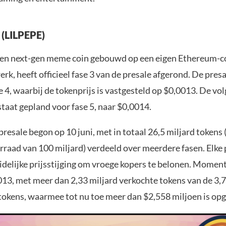
 (LILPEPE)
een next-gen meme coin gebouwd op een eigen Ethereum-
rk, heeft officieel fase 3 van de presale afgerond. De pres
se 4, waarbij de tokenprijs is vastgesteld op $0,0013. De vo
 staat gepland voor fase 5, naar $0,0014.
esale begon op 10 juni, met in totaal 26,5 miljard tokens
rraad van 100 miljard) verdeeld over meerdere fasen. Elke 
idelijke prijsstijging om vroege kopers te belonen. Moment
013, met meer dan 2,33 miljard verkochte tokens van de 3,7
okens, waarmee tot nu toe meer dan $2,558 miljoen is opg