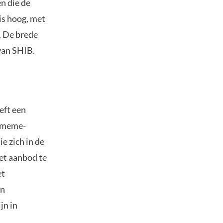
n die de
is hoog, met
. De brede
van SHIB.
eft een
t meme-
e zich in de
het aanbod te
et
en
jn in