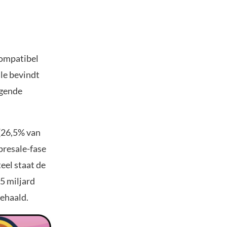
compatibel
ale bevindt
lgende
 (26,5% van
presale-fase
eel staat de
5 miljard
ehaald.