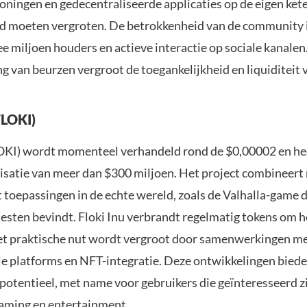
oningen en gedecentraliseerde applicaties op de eigen kete
d moeten vergroten. De betrokkenheid van de community 
e miljoen houders en actieve interactie op sociale kanalen
g van beurzen vergroot de toegankelijkheid en liquiditeit 
FLOKI)
LOKI) wordt momenteel verhandeld rond de $0,00002 en he
isatie van meer dan $300 miljoen. Het project combineer
toepassingen in de echte wereld, zoals de Valhalla-game di
testen bevindt. Floki Inu verbrandt regelmatig tokens om 
et praktische nut wordt vergroot door samenwerkingen m
le platforms en NFT-integratie. Deze ontwikkelingen bied
potentieel, met name voor gebruikers die geïnteresseerd zi
aming en entertainment.