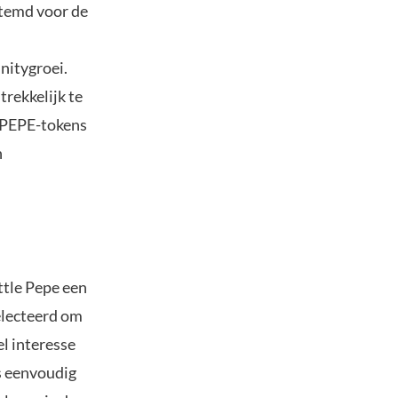
stemd voor de
nitygroei.
rekkelijk te
ILPEPE-tokens
n
ttle Pepe een
electeerd om
l interesse
s eenvoudig