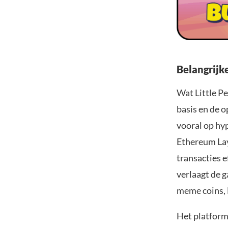
Belangrijk
Wat Little P
basis en de o
vooral op hyp
Ethereum Lay
transacties e
verlaagt de g
meme coins, 
Het platform