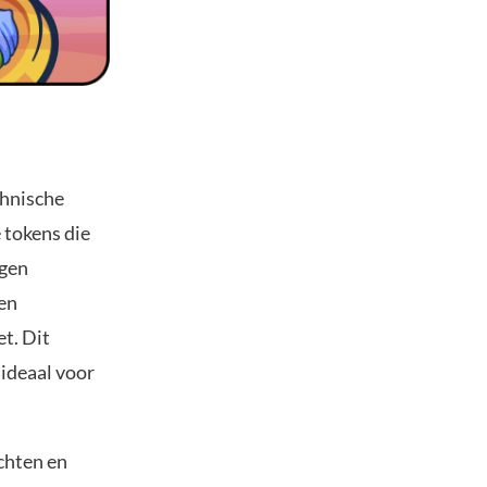
chnische
e tokens die
igen
en
et. Dit
 ideaal voor
chten en