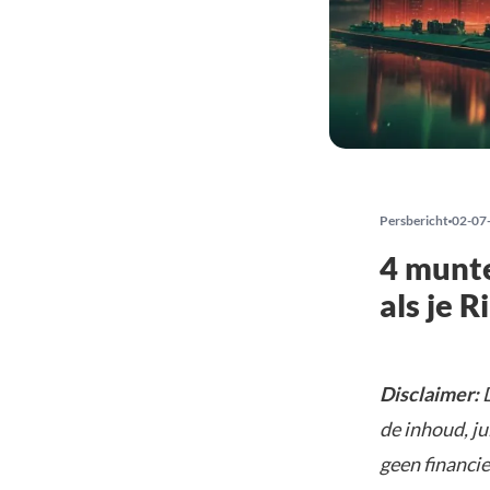
Persbericht
02-07
4 munte
als je 
Disclaimer:
D
de inhoud, ju
geen financie