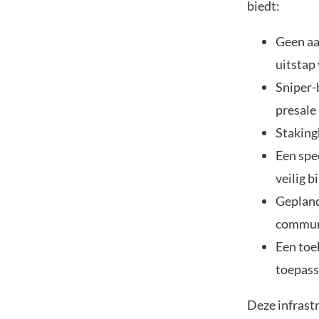
biedt:
Geen aa
uitstap
Sniper-
presale
Staking
Een spe
veilig 
Gepland
commun
Een toe
toepass
Deze infrast