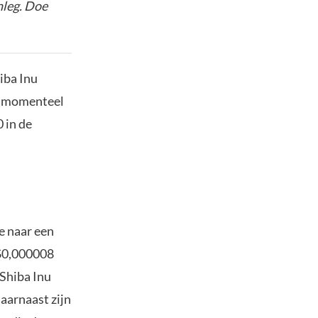
nleg. Doe
iba Inu
e momenteel
 in de
e naar een
 $0,000008
 Shiba Inu
aarnaast zijn