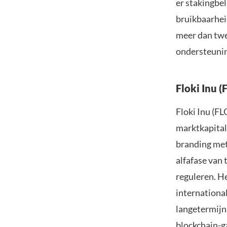
er stakingbel
bruikbaarhei
meer dan twe
ondersteunin
Floki Inu (
Floki Inu (F
marktkapital
branding met 
alfafase van 
reguleren. H
internationa
langetermijn
blockchain-g