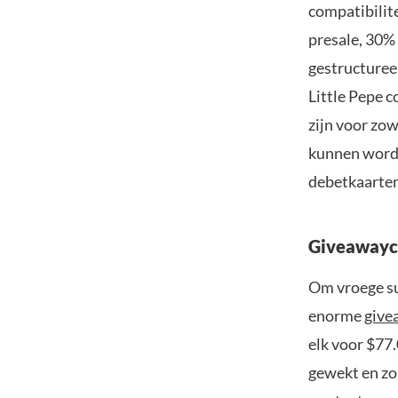
compatibilit
presale, 30%
gestructuree
Little Pepe 
zijn voor zow
kunnen worde
debetkaarten
Giveawayc
Om vroege su
enorme
give
elk voor $77
gewekt en zo