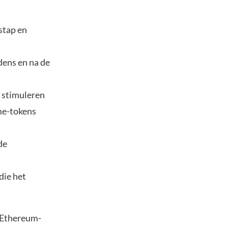
stap en
dens en na de
 stimuleren
me-tokens
de
die het
t Ethereum-