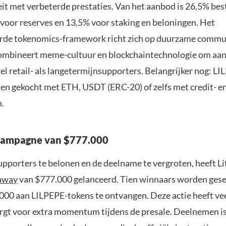
eit met verbeterde prestaties. Van het aanbod is 26,5% be
 voor reserves en 13,5% voor staking en beloningen. Het
rde tokenomics-framework richt zich op duurzame commu
combineert meme-cultuur en blockchaintechnologie om aant
el retail- als langetermijnsupporters. Belangrijker nog: L
n gekocht met ETH, USDT (ERC-20) of zelfs met credit- e
.
ampagne van $777.000
pporters te belonen en de deelname te vergroten, heeft Li
away
van $777.000 gelanceerd. Tien winnaars worden ges
.000 aan LILPEPE-tokens te ontvangen. Deze actie heeft vee
rgt voor extra momentum tijdens de presale. Deelnemen i