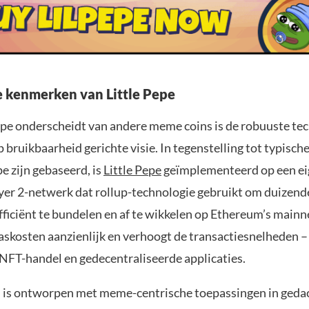
e kenmerken van Little Pepe
epe onderscheidt van andere meme coins is de robuuste te
p bruikbaarheid gerichte visie. In tegenstelling tot typisch
e zijn gebaseerd, is
Little Pepe
geïmplementeerd op een e
er 2-netwerk dat rollup-technologie gebruikt om duizend
fficiënt te bundelen en af te wikkelen op Ethereum’s mainn
askosten aanzienlijk en verhoogt de transactiesnelheden –
NFT-handel en gedecentraliseerde applicaties.
 is ontworpen met meme-centrische toepassingen in geda