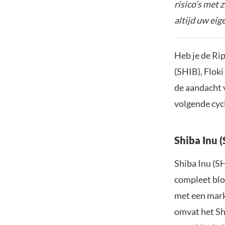
risico’s met 
altijd uw ei
Heb je de Rip
(SHIB), Floki
de aandacht 
volgende cyc
Shiba Inu 
Shiba Inu (SH
compleet blo
met een mark
omvat het Sh