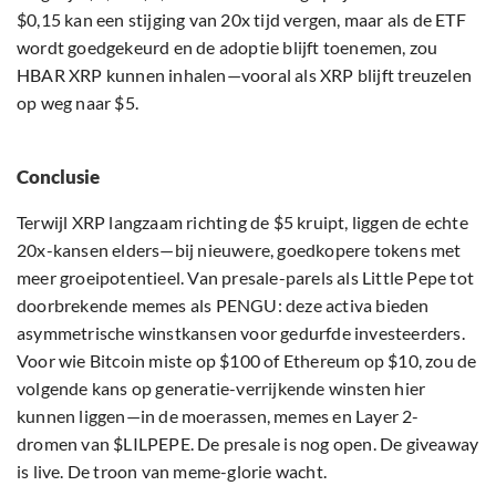
$0,15 kan een stijging van 20x tijd vergen, maar als de ETF
wordt goedgekeurd en de adoptie blijft toenemen, zou
HBAR XRP kunnen inhalen—vooral als XRP blijft treuzelen
op weg naar $5.
Conclusie
Terwijl XRP langzaam richting de $5 kruipt, liggen de echte
20x-kansen elders—bij nieuwere, goedkopere tokens met
meer groeipotentieel. Van presale-parels als Little Pepe tot
doorbrekende memes als PENGU: deze activa bieden
asymmetrische winstkansen voor gedurfde investeerders.
Voor wie Bitcoin miste op $100 of Ethereum op $10, zou de
volgende kans op generatie-verrijkende winsten hier
kunnen liggen—in de moerassen, memes en Layer 2-
dromen van $LILPEPE. De presale is nog open. De giveaway
is live. De troon van meme-glorie wacht.