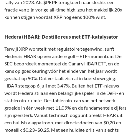
rally van 2023. Als $PEPE terugkeert naar slechts een
fractie van zijn vorige all-time high, zou het makkelijk 20x
kunnen stijgen voordat XRP nog eens 100% wint.
Hedera (HBAR): De stille reus met ETF-katalysator
Terwijl XRP worstelt met regulatoire tegenwind, surft
Hedera’s HBAR op een andere golf—ETF-momentum. De
SEC beoordeelt momenteel de Canary HBAR ETF, en de
kans op goedkeuring vóór het einde van het jaar wordt
geschat op 90%. Dat vertaalt zich al in koersbeweging:
HBAR steeg op 6 juli met 3,47%. Buiten het ETF-nieuws
wordt Hedera stilaan een belangrijke speler in de DeFi- en
stablecoin-ruimte. De stablecoin-cap van het netwerk
groeide in één week met 11,09% en de fundamentele cijfers
zijn ijzersterk. Vanuit technisch oogpunt breekt HBAR uit
een bullish vlagpatroon, met directe doelen van $0,20 en
mogelijk $0,23–$0,25. Met een huidige prijs van slechts