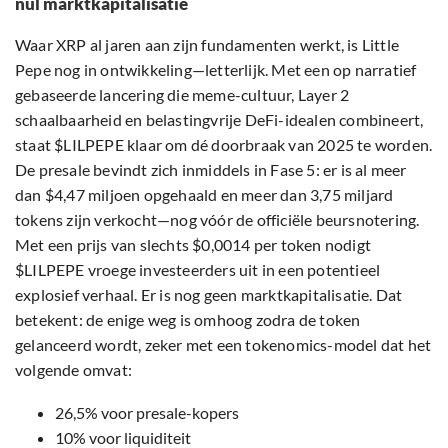
nul marktkapitalisatie
Waar XRP al jaren aan zijn fundamenten werkt, is Little
Pepe nog in ontwikkeling—letterlijk. Met een op narratief
gebaseerde lancering die meme-cultuur, Layer 2
schaalbaarheid en belastingvrije DeFi-idealen combineert,
staat $LILPEPE klaar om dé doorbraak van 2025 te worden.
De presale bevindt zich inmiddels in Fase 5: er is al meer
dan $4,47 miljoen opgehaald en meer dan 3,75 miljard
tokens zijn verkocht—nog vóór de officiële beursnotering.
Met een prijs van slechts $0,0014 per token nodigt
$LILPEPE vroege investeerders uit in een potentieel
explosief verhaal. Er is nog geen marktkapitalisatie. Dat
betekent: de enige weg is omhoog zodra de token
gelanceerd wordt, zeker met een tokenomics-model dat het
volgende omvat:
26,5% voor presale-kopers
10% voor liquiditeit