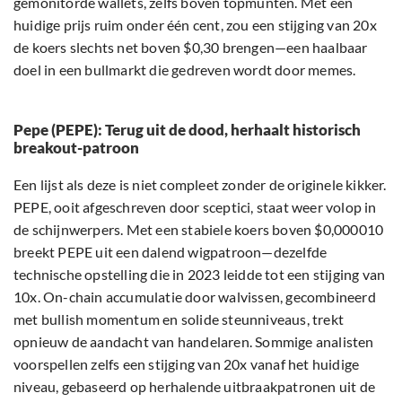
gemonitorde wallets, zelfs boven topmunten. Met een
huidige prijs ruim onder één cent, zou een stijging van 20x
de koers slechts net boven $0,30 brengen—een haalbaar
doel in een bullmarkt die gedreven wordt door memes.
Pepe (PEPE): Terug uit de dood, herhaalt historisch
breakout-patroon
Een lijst als deze is niet compleet zonder de originele kikker.
PEPE, ooit afgeschreven door sceptici, staat weer volop in
de schijnwerpers. Met een stabiele koers boven $0,000010
breekt PEPE uit een dalend wigpatroon—dezelfde
technische opstelling die in 2023 leidde tot een stijging van
10x. On-chain accumulatie door walvissen, gecombineerd
met bullish momentum en solide steun­niveaus, trekt
opnieuw de aandacht van handelaren. Sommige analisten
voorspellen zelfs een stijging van 20x vanaf het huidige
niveau, gebaseerd op herhalende uitbraakpatronen uit de