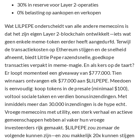
30% in reserve voor Layer 2-operaties
0% belasting op aankopen en verkopen
Wat LILPEPE onderscheidt van alle andere memecoins is
dat het zijn eigen Layer 2-blockchain ontwikkelt—iets wat
geen enkele meme-token eerder heeft aangedurfd. Terwijl
de transactiekosten op Ethereum stijgen en de snelheid
afneemt, biedt Little Pepe razendsnelle, goedkope
transacties verpakt in meme-magie. En als kers op de taart?
Er loopt momenteel een giveaway van $777.000. Tien
winnaars ontvangen elk $77.000 aan $LILPEPE. Meedoen
is eenvoudig: koop tokens in de presale (minimaal $100),
voltooi sociale taken en verdien bonusinzendingen. Met
inmiddels meer dan 30.000 inzendingen is de hype echt.
Vroege memecoins met utility, een sterk verhaal en actieve
gemeenschappen hebben al vaker hun vroege
investeerders rijk gemaakt. $LILPEPE zou zomaar de
volgende kunnen zijn—en zou makkelijk 20x kunnen stijgen