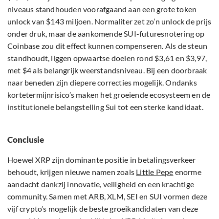
niveaus standhouden voorafgaand aan een grote token
unlock van $143 miljoen. Normaliter zet zo’n unlock de prijs
onder druk, maar de aankomende SUI-futuresnotering op
Coinbase zou dit effect kunnen compenseren. Als de steun
standhoudt, liggen opwaartse doelen rond $3,61 en $3,97,
met $4 als belangrijk weerstandsniveau. Bij een doorbraak
naar beneden zijn diepere correcties mogelijk. Ondanks
kortetermijnrisico’s maken het groeiende ecosysteem en de
institutionele belangstelling Sui tot een sterke kandidaat.
Conclusie
Hoewel XRP zijn dominante positie in betalingsverkeer
behoudt, krijgen nieuwe namen zoals
Little Pepe
enorme
aandacht dankzij innovatie, veiligheid en een krachtige
community. Samen met ARB, XLM, SEI en SUI vormen deze
vijf crypto’s mogelijk de beste groeikandidaten van deze