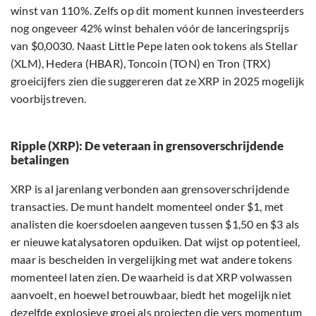
winst van 110%. Zelfs op dit moment kunnen investeerders
nog ongeveer 42% winst behalen vóór de lanceringsprijs
van $0,0030. Naast Little Pepe laten ook tokens als Stellar
(XLM), Hedera (HBAR), Toncoin (TON) en Tron (TRX)
groeicijfers zien die suggereren dat ze XRP in 2025 mogelijk
voorbijstreven.
Ripple (XRP): De veteraan in grensoverschrijdende
betalingen
XRP is al jarenlang verbonden aan grensoverschrijdende
transacties. De munt handelt momenteel onder $1, met
analisten die koersdoelen aangeven tussen $1,50 en $3 als
er nieuwe katalysatoren opduiken. Dat wijst op potentieel,
maar is bescheiden in vergelijking met wat andere tokens
momenteel laten zien. De waarheid is dat XRP volwassen
aanvoelt, en hoewel betrouwbaar, biedt het mogelijk niet
dezelfde explosieve groei als projecten die vers momentum