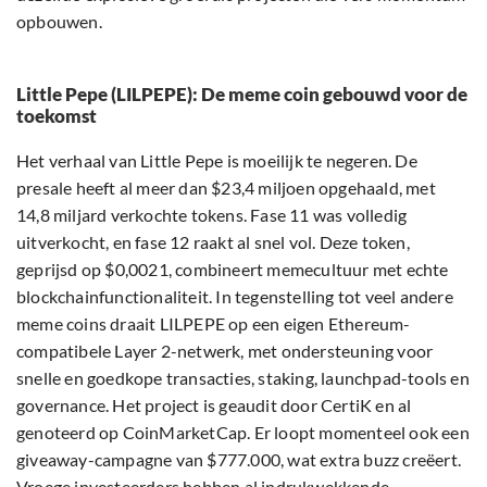
opbouwen.
Little Pepe (LILPEPE): De meme coin gebouwd voor de
toekomst
Het verhaal van Little Pepe is moeilijk te negeren. De
presale heeft al meer dan $23,4 miljoen opgehaald, met
14,8 miljard verkochte tokens. Fase 11 was volledig
uitverkocht, en fase 12 raakt al snel vol. Deze token,
geprijsd op $0,0021, combineert memecultuur met echte
blockchainfunctionaliteit. In tegenstelling tot veel andere
meme coins draait LILPEPE op een eigen Ethereum-
compatibele Layer 2-netwerk, met ondersteuning voor
snelle en goedkope transacties, staking, launchpad-tools en
governance. Het project is geaudit door CertiK en al
genoteerd op CoinMarketCap. Er loopt momenteel ook een
giveaway-campagne van $777.000, wat extra buzz creëert.
Vroege investeerders hebben al indrukwekkende