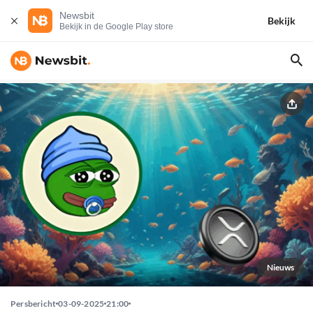
Newsbit
Bekijk
Bekijk in de Google Play store
Nieuws
Persbericht
03-09-2025
21:00