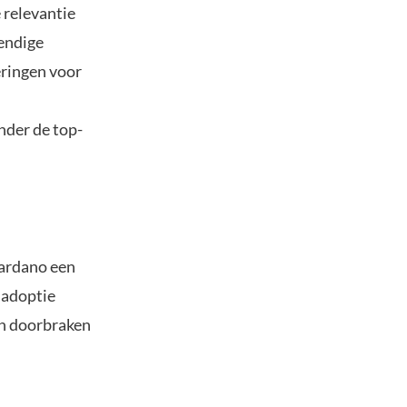
 relevantie
endige
eringen voor
nder de top-
Cardano een
 adoptie
en doorbraken