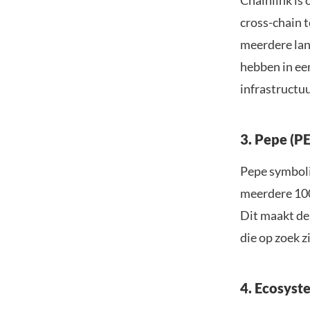
cross-chain 
meerdere lan
hebben in ee
infrastructu
3. Pepe (P
Pepe symboli
meerdere 100
Dit maakt de
die op zoek 
4. Ecosys