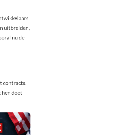
ntwikkelaars
n uitbreiden,
ooral nu de
t contracts.
t hen doet