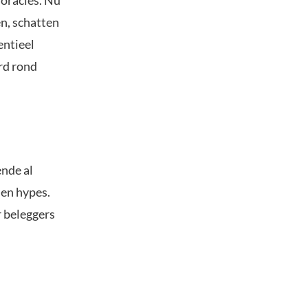
n, schatten
entieel
rd rond
nde al
 en hypes.
r beleggers