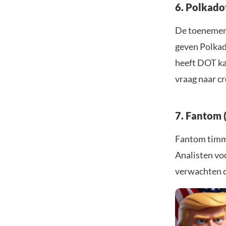
6. Polkado
De toenemend
geven Polkad
heeft DOT ka
vraag naar c
7. Fantom 
Fantom timme
Analisten voo
verwachten d