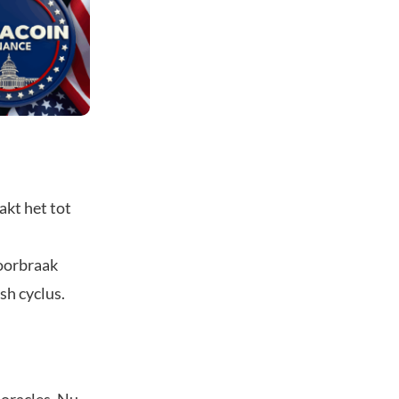
akt het tot
doorbraak
sh cyclus.
 oracles. Nu