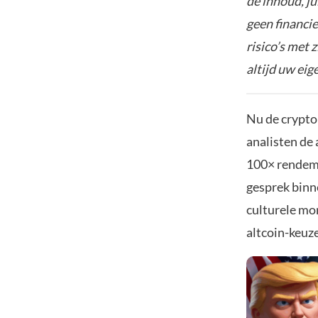
de inhoud, ju
geen financie
risico’s met 
altijd uw ei
Nu de crypto
analisten de 
100× rendeme
gesprek binne
culturele mo
altcoin-keuz