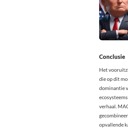
Conclusie
Het vooruitz
die op dit m
dominantie v
ecosysteemsp
verhaal. MAG
gecombineer
opvallende ka