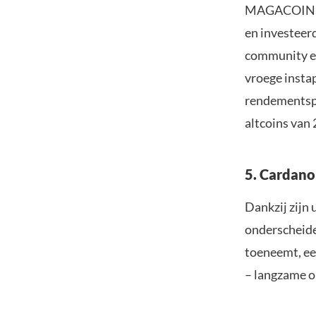
MAGACOIN FIN
en investeer
community en
vroege instap
rendementspo
altcoins van
5. Cardan
Dankzij zijn
onderscheide
toeneemt, ee
– langzame o