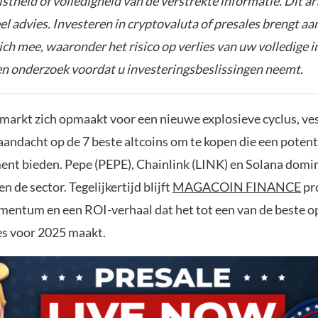
istheid of volledigheid van de verstrekte informatie. Dit ar
el advies. Investeren in cryptovaluta of presales brengt aa
zich mee, waaronder het risico op verlies van uw volledige i
gen onderzoek voordat u investeringsbeslissingen neemt.
markt zich opmaakt voor een nieuwe explosieve cyclus, ve
aandacht op de 7 beste altcoins om te kopen die een potent
nt bieden. Pepe (PEPE), Chainlink (LINK) en Solana domi
n de sector. Tegelijkertijd blijft
MAGACOIN FINANCE
pr
mentum en een ROI-verhaal dat het tot een van de beste
es voor 2025 maakt.