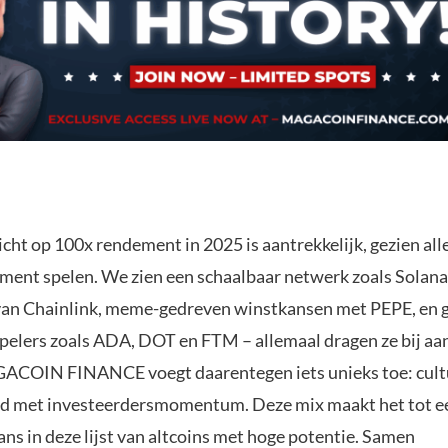
icht op 100x rendement in 2025 is aantrekkelijk, gezien al
oment spelen. We zien een schaalbaar netwerk zoals Solana,
an Chainlink, meme-gedreven winstkansen met PEPE, en 
elers zoals ADA, DOT en FTM – allemaal dragen ze bij aan
ACOIN FINANCE voegt daarentegen iets unieks toe: cult
d met investeerdersmomentum. Deze mix maakt het tot e
ns in deze lijst van altcoins met hoge potentie. Samen