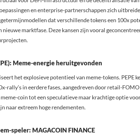
toepassingen en enterprise-partnerschappen zich uitbreide
getermijnmodellen dat verschillende tokens een 100x pot
n nieuwe marktfase. Deze kansen zijn vooral geconcentree
urprojecten.
EPE): Meme-energie heruitgevonden
seert het explosieve potentieel van meme-tokens. PEPE ke
x-rally’s in eerdere fases, aangedreven door retail-FOMO
 meme-coin tot een speculatieve maar krachtige optie voo
zijn naar extreem hoge rendementen.
teem-speler: MAGACOIN FINANCE