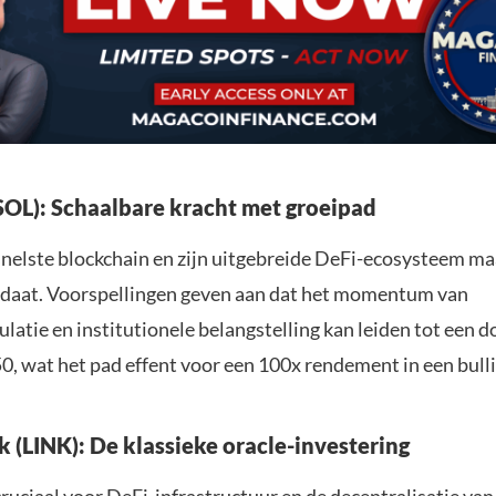
(SOL): Schaalbare kracht met groeipad
snelste blockchain en zijn uitgebreide DeFi-ecosysteem ma
daat. Voorspellingen geven aan dat het momentum van
latie en institutionele belangstelling kan leiden tot een 
0, wat het pad effent voor een 100x rendement in een bulli
k (LINK): De klassieke oracle-investering
cruciaal voor DeFi-infrastructuur en de decentralisatie van