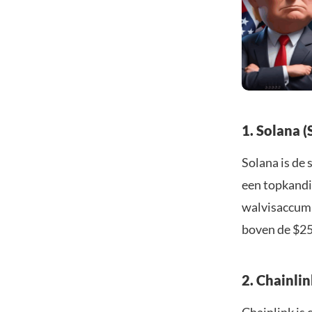
1. Solana 
Solana is de 
een topkandi
walvisaccumu
boven de $25
2. Chainlin
Chainlink is 