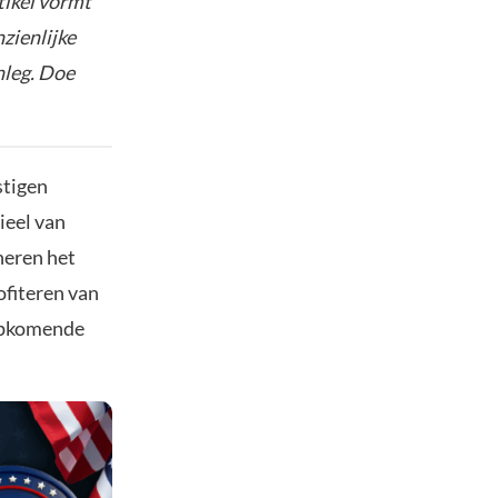
tikel vormt
nzienlijke
nleg. Doe
stigen
ieel van
neren het
ofiteren van
 opkomende