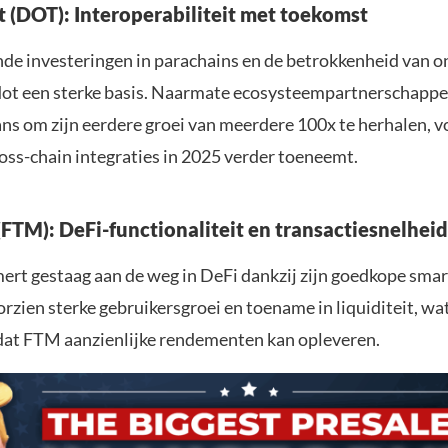
t (DOT): Interoperabiliteit met toekomst
e investeringen in parachains en de betrokkenheid van o
ot een sterke basis. Naarmate ecosysteempartnerschappe
ns om zijn eerdere groei van meerdere 100x te herhalen, v
ross-chain integraties in 2025 verder toeneemt.
(FTM): DeFi-functionaliteit en transactiesnelheid
rt gestaag aan de weg in DeFi dankzij zijn goedkope smar
rzien sterke gebruikersgroei en toename in liquiditeit, wa
at FTM aanzienlijke rendementen kan opleveren.