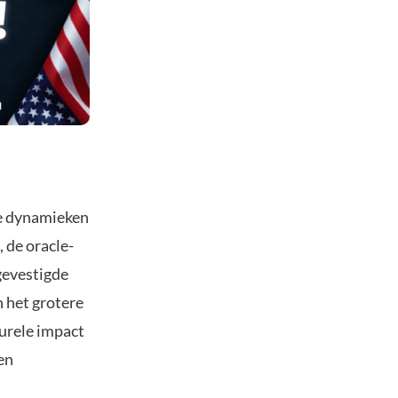
le dynamieken
 de oracle-
gevestigde
 het grotere
urele impact
en