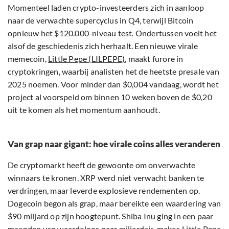
Momenteel laden crypto-investeerders zich in aanloop
naar de verwachte supercyclus in Q4, terwijl Bitcoin
opnieuw het $120.000-niveau test. Ondertussen voelt het
alsof de geschiedenis zich herhaalt. Een nieuwe virale
memecoin,
Little Pepe (LILPEPE)
, maakt furore in
cryptokringen, waarbij analisten het de heetste presale van
2025 noemen. Voor minder dan $0,004 vandaag, wordt het
project al voorspeld om binnen 10 weken boven de $0,20
uit te komen als het momentum aanhoudt.
Van grap naar gigant: hoe virale coins alles veranderen
De cryptomarkt heeft de gewoonte om onverwachte
winnaars te kronen. XRP werd niet verwacht banken te
verdringen, maar leverde explosieve rendementen op.
Dogecoin begon als grap, maar bereikte een waardering van
$90 miljard op zijn hoogtepunt. Shiba Inu ging in een paar
maanden van waardeloos naar miljardair-maker.
Little Pepe