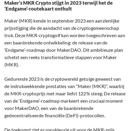
Maker’s MKR Crypto stijgt in 2023 terwijl het de
‘Endgame’-routekaart onthult
Maker (MKR) kende in september 2023 een aanzienlijke
prijsstijging die de aandacht van de cryptogemeenschap
trok. Deze MKR-cryptogolf kan worden toegeschreven aan
een baanbrekende ontwikkeling: de release van de
‘Endgame’-roadmap door MakerDAO. Dit ambitieuze plan
schetst een reeks transformatieve stappen voor Maker
(MKR).
Gedurende 2023 is de cryptowereld getuige geweest van
de indrukwekkende prestaties van “Maker (MKR)”, waarbij
de MKR-cryptoprijs met maar liefst 122% steeg. De release
van de ‘Endgame’-roadmap markeert een cruciaal moment
voor MakerDAO, een van de baanbrekende
gedecentraliseerde financiële (DeFi)-protocollen.
De toekomst ziet er rooskleurig uit voor de MKR-prijs,