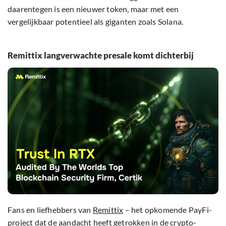
daarentegen is een nieuwer token, maar met een
vergelijkbaar potentieel als giganten zoals Solana.
Remittix langverwachte presale komt dichterbij
Fans en liefhebbers van
Remittix
– het opkomende PayFi-
project dat de aandacht heeft getrokken in de crypto-