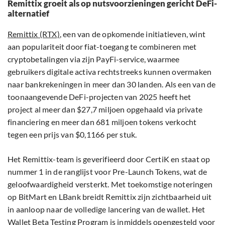
Remittix groeit als op nutsvoorzieningen gericht DeFi-
alternatief
Remittix (RTX)
, een van de opkomende initiatieven, wint
aan populariteit door fiat-toegang te combineren met
cryptobetalingen via zijn PayFi-service, waarmee
gebruikers digitale activa rechtstreeks kunnen overmaken
naar bankrekeningen in meer dan 30 landen. Als een van de
toonaangevende DeFi-projecten van 2025 heeft het
project al meer dan $27,7 miljoen opgehaald via private
financiering en meer dan 681 miljoen tokens verkocht
tegen een prijs van $0,1166 per stuk.
Het Remittix-team is geverifieerd door CertiK en staat op
nummer 1 in de ranglijst voor Pre-Launch Tokens, wat de
geloofwaardigheid versterkt. Met toekomstige noteringen
op BitMart en LBank breidt Remittix zijn zichtbaarheid uit
in aanloop naar de volledige lancering van de wallet. Het
Wallet Beta Testing Program is inmiddels opengesteld voor