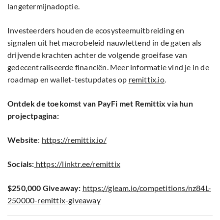
langetermijnadoptie.
Investeerders houden de ecosysteemuitbreiding en
signalen uit het macrobeleid nauwlettend in de gaten als
drijvende krachten achter de volgende groeifase van
gedecentraliseerde financiën. Meer informatie vind je in de
roadmap en wallet-testupdates op
remittix.io
.
Ontdek de toekomst van PayFi met Remittix via hun
projectpagina:
Website
:
https://remittix.io/
Socials:
https://linktr.ee/remittix
$250,000 Giveaway:
https://gleam.io/competitions/nz84L-
250000-remittix-giveaway