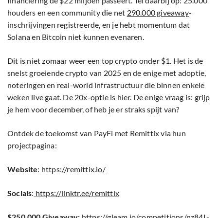
financiering de $22 miljoen passeert. Tel daarbij op: 25.000
houders en een community die net
290.000 giveaway
-
inschrijvingen registreerde, en je hebt momentum dat
Solana en Bitcoin niet kunnen evenaren.
Dit is niet zomaar weer een top crypto onder $1. Het is de
snelst groeiende crypto van 2025 en de enige met adoptie,
noteringen en real-world infrastructuur die binnen enkele
weken live gaat. De 20x-optie is hier. De enige vraag is: grijp
je hem voor december, of heb je er straks spijt van?
Ontdek de toekomst van PayFi met Remittix via hun
projectpagina:
Website
:
https://remittix.io/
Socials
:
https://linktr.ee/remittix
$250,000 Giveaway:
https://gleam.io/competitions/nz84L-