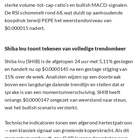
sterke volume-tot-cap-ratio’s en bullish MACD-signalen.
De RSI schommelt rond 68, wat duidt op aanhoudende
koopdruk terwijl PEPE het weerstandsniveau van
$0.000015 nadert.
Shiba Inu toont tekenen van volledige trendomkeer
Shiba Inu (SHIB) is de afgelopen 24 uur met 5,11% gestegen
en handelt nu op $0.0000145 na een gestage stijging van
15% over de week. Analisten wijzen op een doorbraak
boven een langdurige dalende trendlijn en stellen dat er
sprake is van een momentumverschuiving. SHIB heeft
onlangs $0.0000147 omgezet van weerstand naar steun,
wat het bullish scenario versterkt.
Technische indicatoren tonen een afgerond hertestpatroon
— een klassiek signaal van groeiende koperskracht. Als dit
momentum aanhoudt, zou SHIB kunnen doorstoten naar