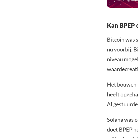
Kan BPEP d
Bitcoin was s
nu voorbij. B
niveau mogeli
waardecreati
Het bouwen
heeft opgeha
AI gestuurde
Solana was e
doet BPEP he