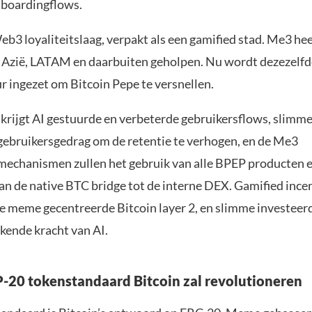
nboardingflows.
eb3 loyaliteitslaag, verpakt als een gamified stad. Me3 he
n Azië, LATAM en daarbuiten geholpen. Nu wordt dezezelfd
r ingezet om Bitcoin Pepe te versnellen.
 krijgt AI gestuurde en verbeterde gebruikersflows, slimme
gebruikersgedrag om de retentie te verhogen, en de Me3
echanismen zullen het gebruik van alle BPEP producten
van de native BTC bridge tot de interne DEX. Gamified inc
te meme gecentreerde Bitcoin layer 2, en slimme investeerd
kende kracht van AI.
-20 tokenstandaard Bitcoin zal revolutioneren