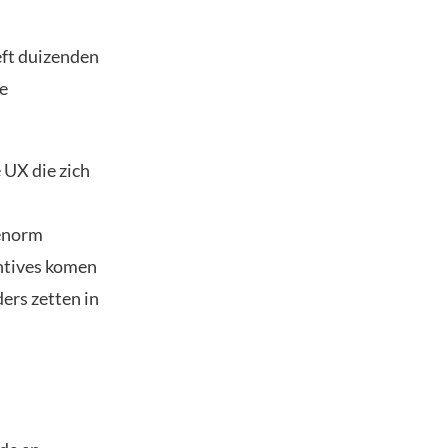
eft duizenden
e
 UX die zich
 enorm
entives komen
ers zetten in