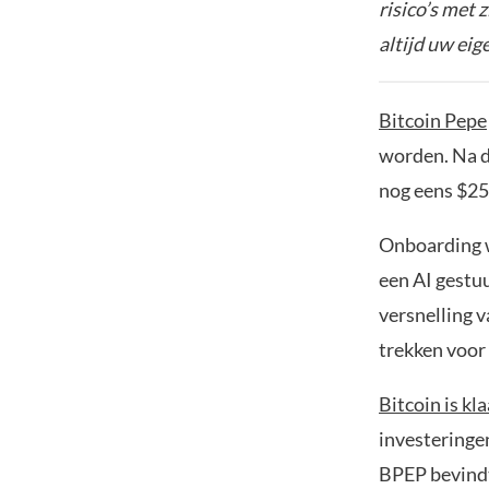
risico’s met 
altijd uw ei
Bitcoin Pepe
worden. Na d
nog eens $25
Onboarding w
een AI gestu
versnelling 
trekken voor 
Bitcoin is kl
investeringe
BPEP bevindt