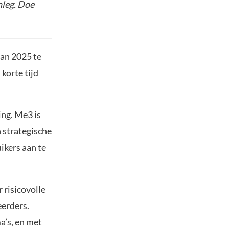
nleg. Doe
van 2025 te
korte tijd
ing. Me3 is
 strategische
ikers aan te
 risicovolle
eerders.
a’s, en met