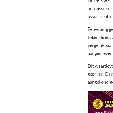
De PEP-20 st
permissieloz
asset creati
Eenvoudig ge
token direct 
vergelijkbaa
aangedreven
Dit waardevo
geprijsd. En 
aangekondigd