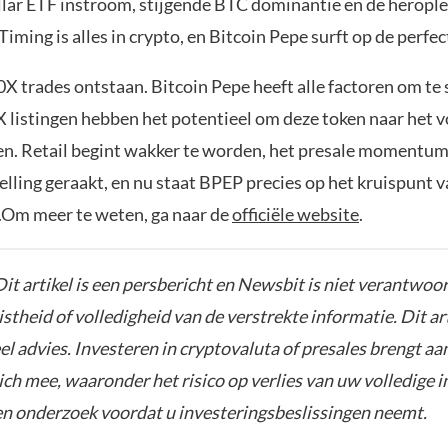
llar ETF instroom, stijgende BTC dominantie en de heropl
iming is alles in crypto, en Bitcoin Pepe surft op de perfe
0X trades ontstaan. Bitcoin Pepe heeft alle factoren om te 
listingen hebben het potentieel om deze token naar het 
len. Retail begint wakker te worden, het presale momentum 
ling geraakt, en nu staat BPEP precies op het kruispunt v
Om meer te weten, ga naar de
officiële website
.
it artikel is een persbericht en Newsbit is niet verantwoor
istheid of volledigheid van de verstrekte informatie. Dit ar
el advies. Investeren in cryptovaluta of presales brengt aa
zich mee, waaronder het risico op verlies van uw volledige i
gen onderzoek voordat u investeringsbeslissingen neemt.