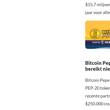
$15,7 miljoen
jaar voor all
Bitcoin P
bereikt ni
Bitcoin Pepe
PEP-20 token
recente part
$250.000 ins