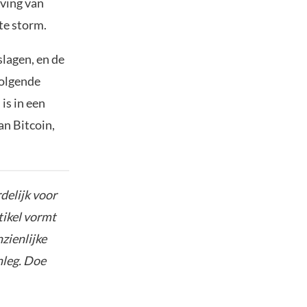
eving van
cte storm.
slagen, en de
volgende
is in een
an Bitcoin,
delijk voor
tikel vormt
nzienlijke
nleg. Doe