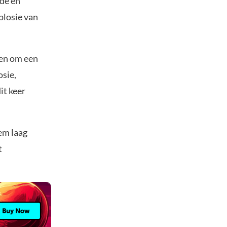
de en
plosie van
een om een
osie,
it keer
em laag
t