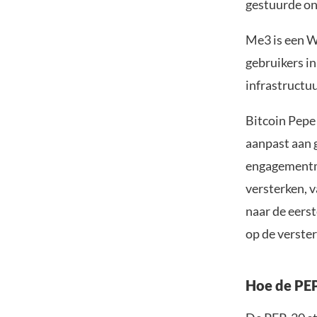
gestuurde o
Me3 is een W
gebruikers i
infrastructuu
Bitcoin Pepe
aanpast aan 
engagementm
versterken, 
naar de eers
op de verster
Hoe de PEP