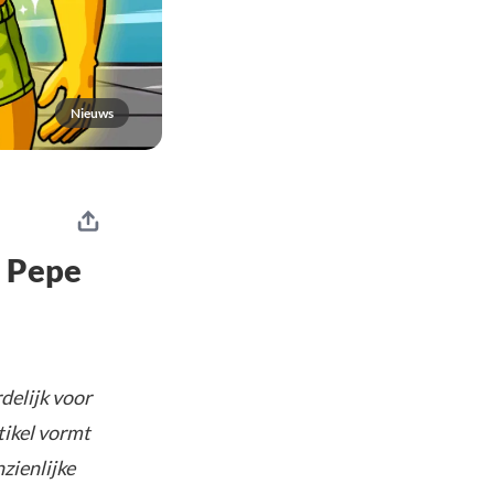
Nieuws
n Pepe
delijk voor
tikel vormt
nzienlijke