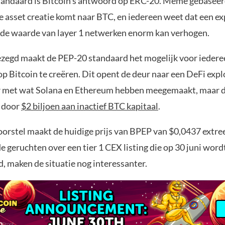
andaard is Bitcoin’s antwoord op ERC-20. Meme gebaseer
e asset creatie komt naar BTC, en iedereen weet dat een ex
e de waarde van layer 1 netwerken enorm kan verhogen.
zegd maakt de PEP-20 standaard het mogelijk voor ieder
op Bitcoin te creëren. Dit opent de deur naar een DeFi expl
r met wat Solana en Ethereum hebben meegemaakt, maar d
 door
$2 biljoen aan inactief BTC kapitaal
.
orstel maakt de huidige prijs van BPEP van $0,0437 extre
de geruchten over een tier 1 CEX listing die op 30 juni word
, maken de situatie nog interessanter.