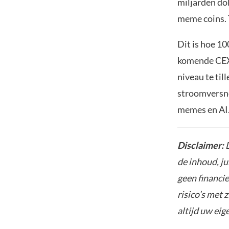
miljarden do
meme coins. T
Dit is hoe 10
komende CEX 
niveau te til
stroomversnel
memes en AI.
Disclaimer:
D
de inhoud, ju
geen financie
risico’s met 
altijd uw ei