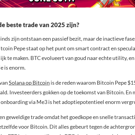
e beste trade van 2025 zijn?
inds zijn ontstaan een passief bezit, maar de inactieve fas
itcoin Pepe staat op het punt om smart contract en specul
jk te maken. BTC evolueert van goud naar echte utility, en
e is enorm.
 van
Solana op Bitcoin
is de reden waarom Bitcoin Pepe $1
ald. Investeerders gokken op de toekomst van Bitcoin. En m
 onboarding via Me3 is het adoptiepotentieel enorm vergr
en geweldige trade omdat het goedkope en snelle transact
tzelfde voor Bitcoin. Dit alles gebeurt tegen de achtergro