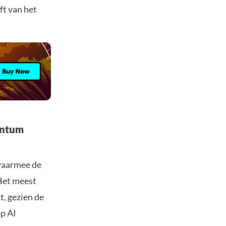
ft van het
entum
 waarmee de
 Het meest
t, gezien de
op AI