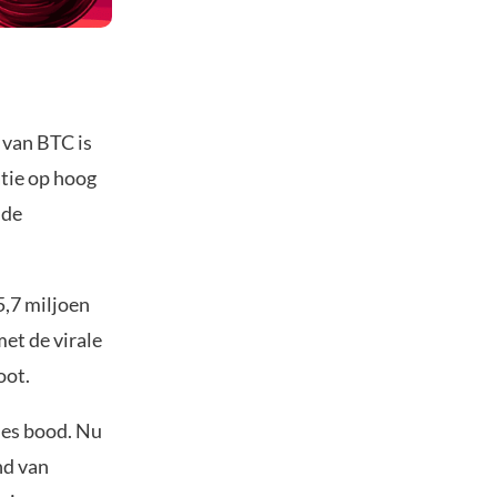
e van BTC is
atie op hoog
 de
5,7 miljoen
et de virale
oot.
ies bood. Nu
nd van