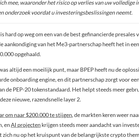
zich mee, waaronder het risico op verlies van uw volledige i
gen onderzoek voordat u investeringsbeslissingen neemt.
is hard op weg om een van de best gefinancierde presales 
e aankondiging van het Me3-partnerschap heeft het in een 
0.000 opgehaald.
as altijd een moeilijk punt, maar BPEP heeft nu de oploss
urde onboarding engine, en dit partnerschap zorgt voor een
van de PEP-20 tokenstandaard. Het helpt steeds meer gebru
deze nieuwe, razendsnelle layer 2.
aar om naar $200.000 te stijgen
, de markten keren weer naar
n, en
AI projecten
krijgen steeds meer aandacht van invest
 zich nu op het kruispunt van de belangrijkste crypto them