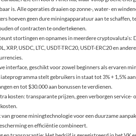
baar is. Alle operaties draaien op zonne-, water- en winden
ers hoeven geen dure miningapparatuur aan te schaffen, t
uden of contracten te ondertekenen.
eunt stortingen en opnames in meerdere cryptovaluta’s:
OL, XRP, USDC, LTC, USDT-TRC20, USDT-ERC20 en andere
urrencies.
ve interface, geschikt voor zowel beginners als ervaren min
iliateprogramma stelt gebruikers in staat tot 3% + 1,5% aa
angen en tot $30.000 aan bonussen te verdienen.
tra kosten: transparante prijzen, geen verborgen service- o
kosten.
 van groene miningtechnologie voor een duurzame aanpak
escherming en efficiëntie combineert.
 en transparantie: Het bedrijf is geregistreerd in het VK 