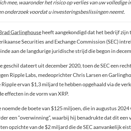
zich mee, waaronder het risico op verlies van uw volledige i
gen onderzoek voordat u investeringsbeslissingen neemt.
Brad Garlinghouse
heeft aangekondigd dat het bedrijf zijn
rikaanse Securities and Exchange Commission (SEC) intr
inde aan de langdurige juridische strijd die begon in dece
he geschil dateert uit december 2020, toen de SEC een rech
gen Ripple Labs, medeoprichter Chris Larsen en Garlingh
 Ripple ervan $1,3 miljard te hebben opgehaald via de verk
de effecten in de vorm van XRP.
 noemde de boete van $125 miljoen, die in augustus 2024
rder een “overwinning”, waarbij hij benadrukte dat dit een
en opzichte van de $2 miljard die de SEC aanvankelijk eist