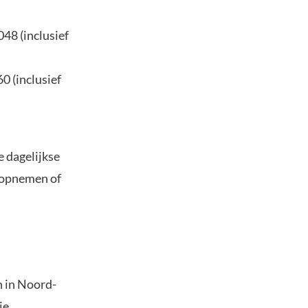
48 (inclusief
0 (inclusief
e dagelijkse
 opnemen of
 in Noord-
ie