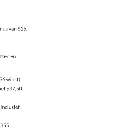
nus van $15.
tten en
 $6 winst)
ief $37,50
inclusief
.355