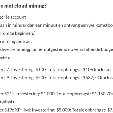
je met cloud mining?
eer je account
 aan in minder dan een minuut en ontvang een welkomstbo
er om te beginnen.
]
n miningcontract
t diverse miningplannen, afgestemd op verschillende budge
elen.
r L7: Investering: $100: Totale opbrengst: $106 (inclusief
r L9: Investering: $500: Totale opbrengst: $537,50 (inclus
r S21+: Investering: $1.000: Totale opbrengst: $1.150,70 (
 winst)
r S19e XP Hyd: Investering: $5.000: Totale opbrengst: $7