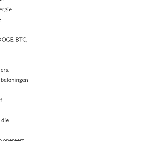
ergie.
e
 DOGE, BTC,
ers.
n beloningen
f
 die
en opereert