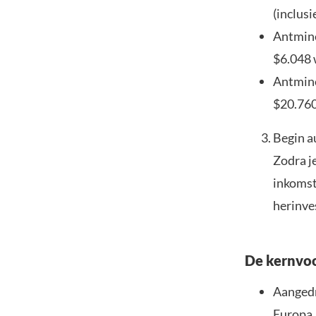
(inclusi
Antmine
$6.048 
Antmine
$20.760
Begin a
Zodra je
inkomst
herinve
De kernvo
Aangedr
Europa,