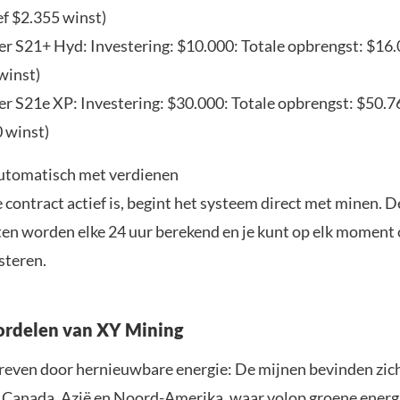
ef $2.355 winst)
r S21+ Hyd: Investering: $10.000: Totale opbrengst: $16.0
winst)
r S21e XP: Investering: $30.000: Totale opbrengst: $50.76
 winst)
utomatisch met verdienen
 contract actief is, begint het systeem direct met minen. D
en worden elke 24 uur berekend en je kunt op elk moment
steren.
ordelen van XY Mining
even door hernieuwbare energie: De mijnen bevinden zich
 Canada, Azië en Noord-Amerika, waar volop groene energ