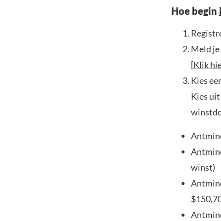
Hoe begin 
Registr
Meld je
[
Klik hi
Kies ee
Kies ui
winstdo
Antmine
Antmine
winst)
Antmine
$150,70
Antmine