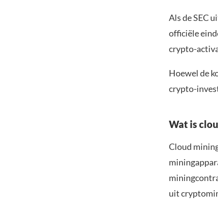
Als de SEC ui
officiële ein
crypto-activa
Hoewel de ko
crypto-inves
Wat is clo
Cloud mining
miningappara
miningcontra
uit cryptomin