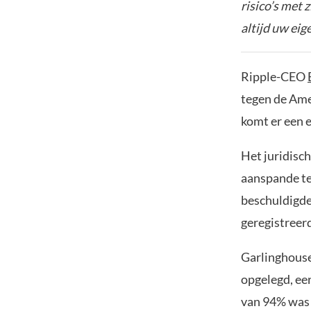
risico’s met 
altijd uw ei
Ripple-CEO
tegen de Ame
komt er een e
Het juridisc
aanspande te
beschuldigde
geregistreer
Garlinghouse
opgelegd, ee
van 94% was t