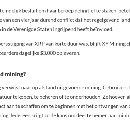
teindelijk besluit om haar beroep definitief te staken, bete
de van een vier jaar durend conflict dat het regelgevend la
 in de Verenigde Staten ingrijpend heeft beïnvloed.
ersstijging van XRP van korte duur was, blijft
XY Mining
c
teerders dagelijks $3.000 opleveren.
ud mining?
 verwijst naar op afstand uitgevoerde mining. Gebruikers
tuur te kopen, te beheren of te onderhouden. Ze hoeven a
ct aan te schaffen om te beginnen met het ontvangen van
ing. Iedereen krijgt zo de kans om deel te nemen aan minin