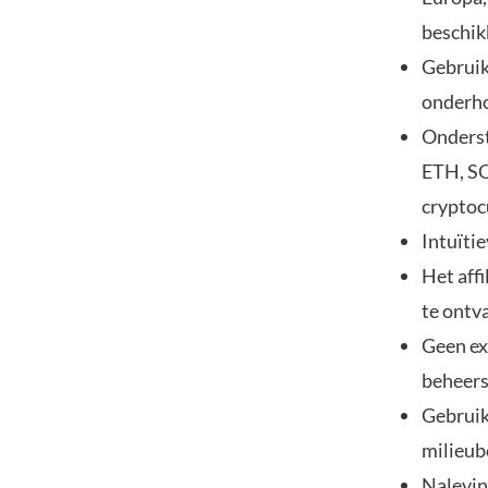
beschik
Gebruik
onderho
Onderst
ETH, S
cryptoc
Intuïtie
Het aff
te ontv
Geen ex
beheers
Gebruik
milieub
Naleving