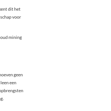
kent dit het
ndschap voor
loud mining
 hoeven geen
lleen een
 opbrengsten
g.