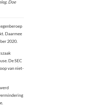
nleg. Doe
 tegenberoep
ekt. Daarmee
mber 2020.
tszaak
ouse. De SEC
oop van niet-
 werd
 vermindering
e.