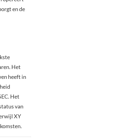
borgt en de
jkste
aren. Het
en heeft in
kheid
SEC. Het
 status van
terwijl XY
inkomsten.