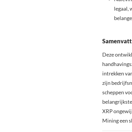
legaal,
belange
Samenvatt
Deze ontwikk
handhavingsz
intrekken van
zijn bedrijfs
scheppen voo
belangrijkste
XRP ongewijzi
Mining een sl