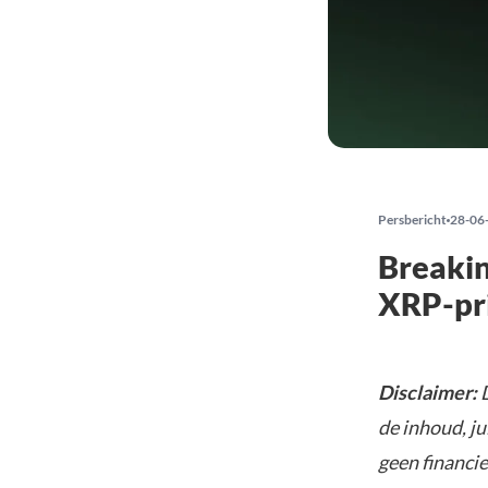
Persbericht
28-06
Breakin
XRP-pri
Disclaimer:
D
de inhoud, ju
geen financie