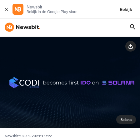
Newsbit
Bekijk
Bekijk in de Google Play store
Solana
Newsbit
12-11-2021
11:19