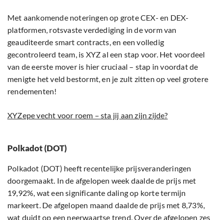
Met aankomende noteringen op grote CEX- en DEX-
platformen, rotsvaste verdediging in de vorm van
geauditeerde smart contracts, en een volledig
gecontroleerd team, is XYZ al een stap voor. Het voordeel
van de eerste mover is hier cruciaal – stap in voordat de
menigte het veld bestormt, en je zult zitten op veel grotere
rendementen!
XYZepe vecht voor roem – sta jij aan zijn zijde?
Polkadot (DOT)
Polkadot (DOT) heeft recentelijke prijsveranderingen
doorgemaakt. In de afgelopen week daalde de prijs met
19,92%, wat een significante daling op korte termijn
markeert. De afgelopen maand daalde de prijs met 8,73%,
wat duidt op een neerwaartse trend. Over de afgelopen zes