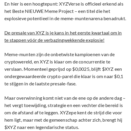
En hier is een hoogtepunt: XYZVerse is officieel erkend als
het Beste NIEUWE Meme Project – een titel die het
explosieve potentieel in de meme-muntenarena benadrukt.
De presale van XYZ is je kans in het eerste kwartaal om in
te stappen vóór de verbazingwekkende explosie!
Meme-munten zijn de onbetwiste kampioenen van de
cryptowereld, en XYZ is klaar om de concurrentie te
verslaan. Momenteel geprijsd op $0,0025, blijft $XYZ een
ondergewaardeerde crypto-parel die klaar is om naar $0,1
te stijgen in de laatste presale-fase.
Maar overwinning komt niet van de ene op de andere dag –
het vergt toewijding, strategie en een vechter die bereid is
om de afstand af te leggen. XYZepe kent de strijd die voor
hem ligt, maar met de gemeenschap achter zich, brengt hij
$XYZ naar een legendarische status.