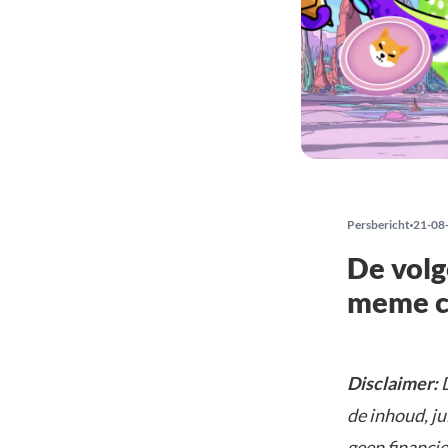
Persbericht
21-08
De volg
meme co
Disclaimer:
D
de inhoud, ju
geen financie