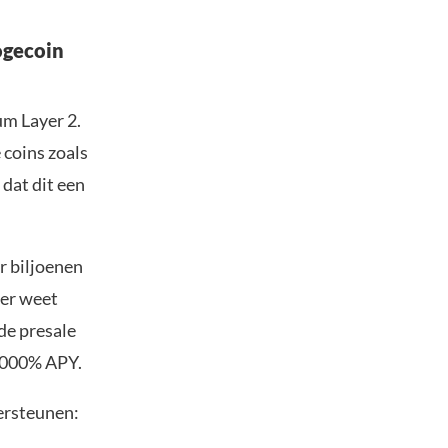
ogecoin
um Layer 2.
 coins zoals
 dat dit een
r biljoenen
eer weet
de presale
0.000% APY.
dersteunen: