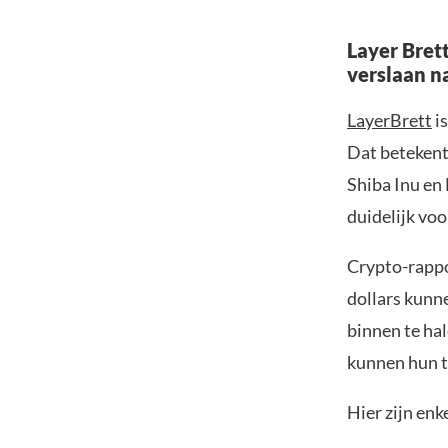
Layer Bret
verslaan n
LayerBrett
is
Dat betekent
Shiba Inu en 
duidelijk voo
Crypto-rappo
dollars kunne
binnen te hal
kunnen hun t
Hier zijn enk