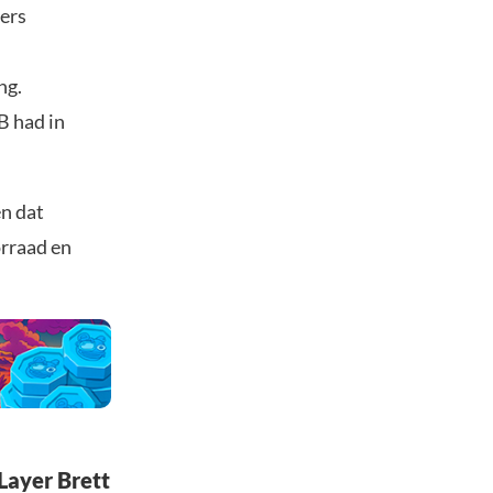
gers
ng.
B had in
n dat
orraad en
Layer Brett