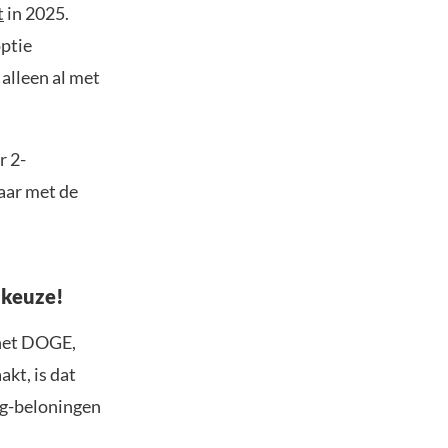
t
in 2025.
optie
alleen al met
r 2-
baar met de
 keuze!
 het DOGE,
kt, is dat
ng-beloningen