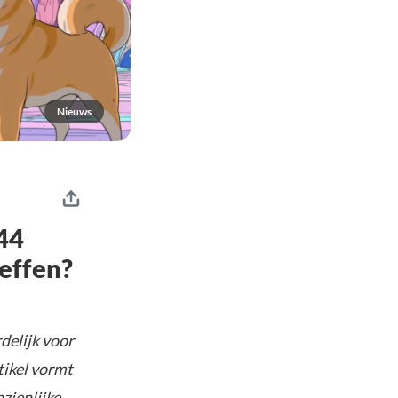
Nieuws
44
effen?
delijk voor
tikel vormt
nzienlijke