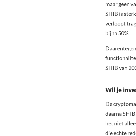
maar geen va
SHIB is sterk
verloopt tra
bijna 50%.
Daarentegen
functionalite
SHIB van 202
Wil je inve
De cryptomar
daarna SHIB. 
het niet all
die echte re