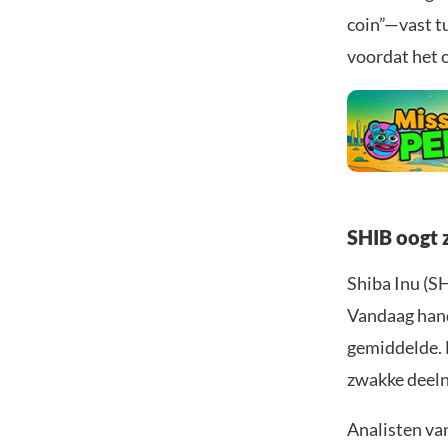
coin”—vast t
voordat het o
SHIB oogt z
Shiba Inu (S
Vandaag hand
gemiddelde. 
zwakke deel
Analisten va