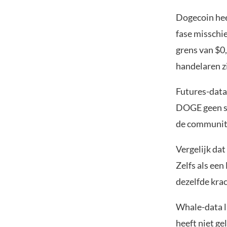
Dogecoin heef
fase misschi
grens van $0
handelaren z
Futures-data 
DOGE geen ste
de community
Vergelijk dat
Zelfs als ee
dezelfde krac
Whale-data l
heeft niet g