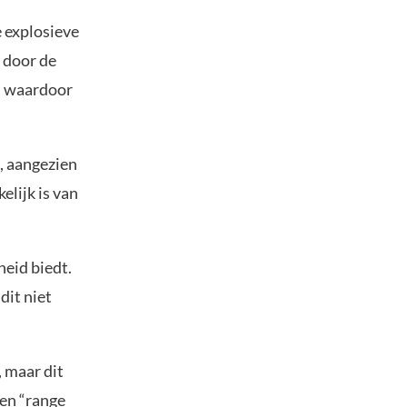
e explosieve
 door de
t, waardoor
, aangezien
elijk is van
heid biedt.
dit niet
 maar dit
een “range