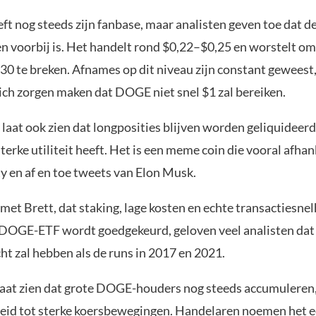
t nog steeds zijn fanbase, maar analisten geven toe dat d
en voorbij is. Het handelt rond $0,22–$0,25 en worstelt om
,30 te breken. Afnames op dit niveau zijn constant gewees
ich zorgen maken dat DOGE niet snel $1 zal bereiken.
laat ook zien dat longposities blijven worden geliquideerd
rke utiliteit heeft. Het is een meme coin die vooral afhank
 en af en toe tweets van Elon Musk.
 met Brett, dat staking, lage kosten en echte transactiesnel
n DOGE-ETF wordt goedgekeurd, geloven veel analisten dat 
ht zal hebben als de runs in 2017 en 2021.
aat zien dat grote DOGE-houders nog steeds accumuleren,
eleid tot sterke koersbewegingen. Handelaren noemen het 