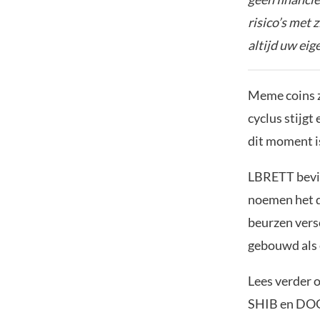
risico’s met 
altijd uw ei
Meme coins z
cyclus stijgt
dit moment i
LBRETT bevin
noemen het d
beurzen vers
gebouwd als 
Lees verder 
SHIB en DO