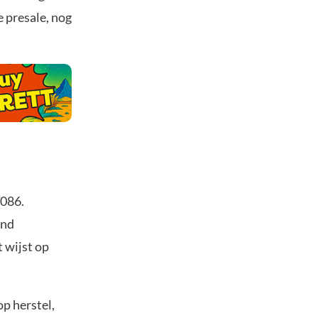
e presale, nog
0086.
end
 wijst op
p herstel,