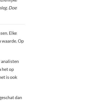
nleg. Doe
sen. Elke
in waarde. Op
 analisten
 het op
et is ook
ngeschat dan