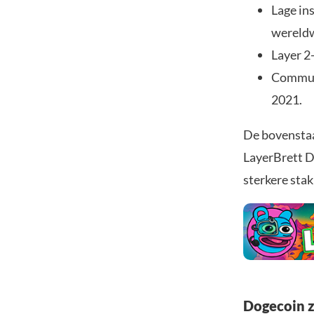
Lage in
wereldw
Layer 2-
Communi
2021.
De bovenstaa
LayerBrett D
sterkere stak
Dogecoin z