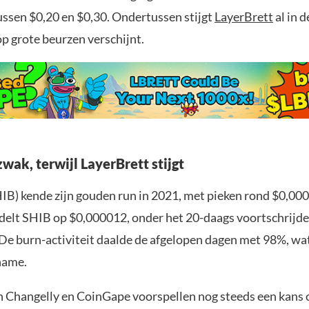
ussen $0,20 en $0,30. Ondertussen stijgt
LayerBrett
al in d
p grote beurzen verschijnt.
wak, terwijl LayerBrett stijgt
HIB) kende zijn gouden run in 2021, met pieken rond $0,00
elt SHIB op $0,000012, onder het 20-daags voortschrijd
De burn-activiteit daalde de afgelopen dagen met 98%, wat
name.
n Changelly en CoinGape voorspellen nog steeds een kans o