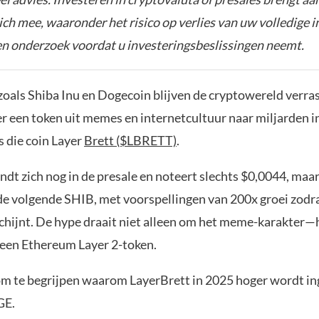
zich mee, waaronder het risico op verlies van uw volledige i
gen onderzoek voordat u investeringsbeslissingen neemt.
oals Shiba Inu en Dogecoin blijven de cryptowereld verras
 er een token uit memes en internetcultuur naar miljarden 
s die coin Layer
Brett ($LBRETT)
.
dt zich nog in de presale en noteert slechts $0,0044, maar
e volgende SHIB, met voorspellingen van 200x groei zodra
chijnt. De hype draait niet alleen om het meme-karakter—h
een Ethereum Layer 2-token.
om te begrijpen waarom LayerBrett in 2025 hoger wordt i
GE.