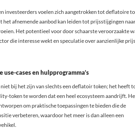
n investeerders voelen zich aangetrokken tot deflatoire to
 het afnemende aanbod kan leiden tot prijsstijgingen naa
groeien. Het potentieel voor door schaarste veroorzaakte w
ctor die interesse wekt en speculatie over aanzienlijke prij
e use-cases en hulpprogramma’s
niet bij het zijn van slechts een deflatoir token; het heeft t
ility-token te worden dat een heel ecosysteem aandrijft. H
ontworpen om praktische toepassingen te bieden die de
itie verbeteren, waardoor het meer is dan alleen een
ehikel.