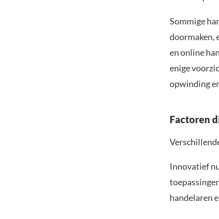
Sommige hand
doormaken, e
en online ha
enige voorzi
opwinding en
Factoren d
Verschillend
Innovatief nu
toepassingen 
handelaren e