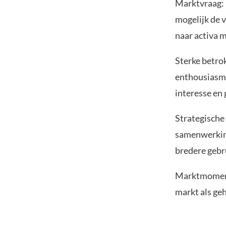
Marktvraag:
mogelijk de 
naar activa m
Sterke betro
enthousiasme
interesse en
Strategische
samenwerking
bredere gebr
Marktmoment
markt als ge