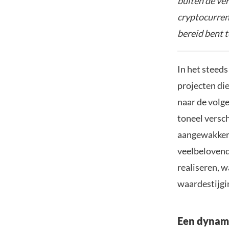
buiten de ve
cryptocurrenc
bereid bent t
In het steed
projecten die
naar de volg
toneel versc
aangewakkerd
veelbelovend
realiseren, 
waardestijgi
Een dynami