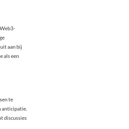
e Web3-
ige
it aan bij
e als een
sen te
anticipatie.
ot discussies