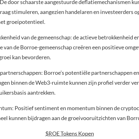
 De door schaarste aangestuurde deflatiemechanismen k
vraag stimuleren, aangezien handelaren en investeerders op
et groeipotentieel.
kkenheid van de gemeenschap: de actieve betrokkenheid en
 van de Borroe-gemeenschap creëren een positieve omgev
 groei kan bevorderen.
 partnerschappen: Borroe’s potentiële partnerschappen e
en binnen de Web3-ruimte kunnen zijn profiel verder ve
uikersbasis aantrekken.
um: Positief sentiment en momentum binnen de cryptoc
heel kunnen bijdragen aan de groeivooruitzichten van Borr
$ROE Tokens Kopen