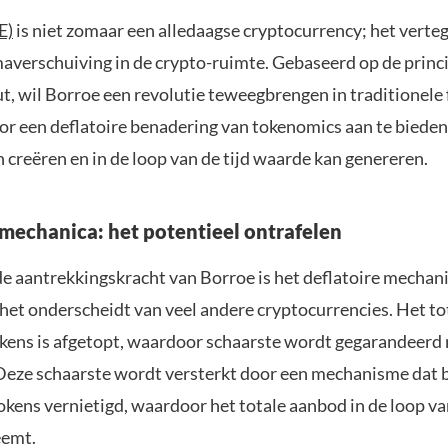
E)
is niet zomaar een alledaagse cryptocurrency; het vert
averschuiving in de crypto-ruimte. Gebaseerd op de princ
ut, wil Borroe een revolutie teweegbrengen in traditionele 
or een deflatoire benadering van tokenomics aan te bieden
 creëren en in de loop van de tijd waarde kan genereren.
 mechanica: het potentieel ontrafelen
de aantrekkingskracht van Borroe is het deflatoire mechan
e het onderscheidt van veel andere cryptocurrencies. Het t
ens is afgetopt, waardoor schaarste wordt gegarandeerd
 Deze schaarste wordt versterkt door een mechanisme dat bi
okens vernietigd, waardoor het totale aanbod in de loop van
eemt.