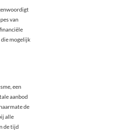
egenwoordigt
ipes van
financiële
 die mogelijk
isme, een
otale aanbod
 naarmate de
j alle
 de tijd