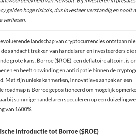
rantwoordelijkheid van Newsbit. Bij investeren in presales
y gelden hoge risico’s, dus investeer verstandig en nooit 
e verliezen.
s evoluerende landschap van cryptocurrencies ontstaan ni
 de aandacht trekken van handelaren en investeerders die 
ende grote kans.
Borroe ($ROE)
, een deflatoire altcoin, is 
henen en heeft opwinding en anticipatie binnen de crypt
. Met zijn unieke kenmerken, innovatieve aanpak en een
e roadmap is Borroe gepositioneerd om mogelijk opmerkeli
waarbij sommige handelaren speculeren op een duizelingw
ng van 1600%.
sche introductie tot Borroe ($ROE)