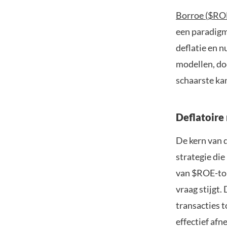
Borroe ($RO
een paradigm
deflatie en n
modellen, do
schaarste kan
Deflatoire
De kern van 
strategie di
van $ROE-tok
vraag stijgt.
transacties t
effectief afn