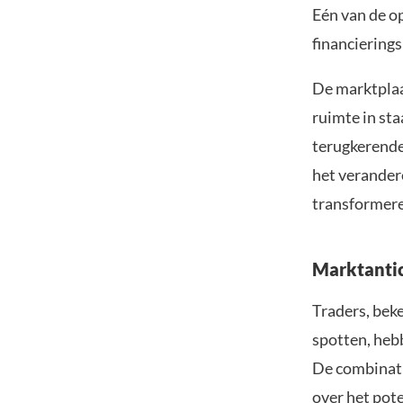
Eén van de o
financiering
De marktplaa
ruimte in st
terugkerende
het verander
transformere
Marktantic
Traders, bek
spotten, heb
De combinatie
over het pote