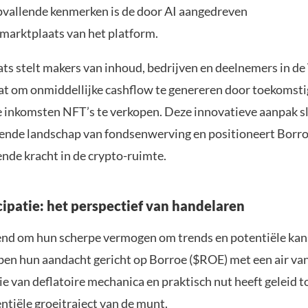
pvallende kenmerken is de door AI aangedreven
smarktplaats van het platform.
ts stelt makers van inhoud, bedrijven en deelnemers in d
aat om onmiddellijke cashflow te genereren door toekomst
 inkomsten NFT’s te verkopen. Deze innovatieve aanpak slu
ende landschap van fondsenwerving en positioneert Borro
nde kracht in de crypto-ruimte.
ipatie: het perspectief van handelaren
end om hun scherpe vermogen om trends en potentiële kan
ben hun aandacht gericht op Borroe ($ROE) met een air van 
 van deflatoire mechanica en praktisch nut heeft geleid t
ntiële groeitraject van de munt.