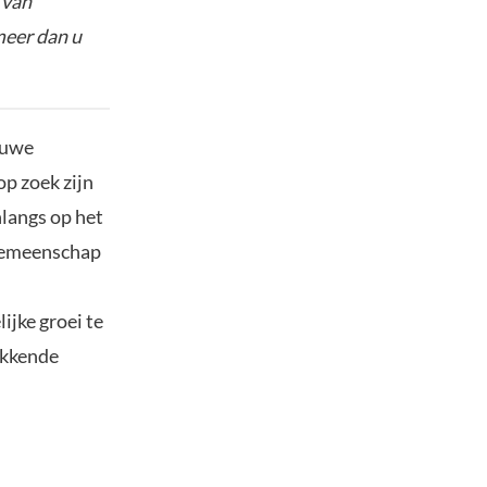
 van
meer dan u
euwe
op zoek zijn
onlangs op het
ogemeenschap
jke groei te
ekkende