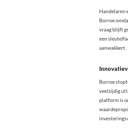
Handelaren e
Borroe omdat
vraag blijft 
een sleutelfa
aanwakkert.
Innovatiev
Borroe stopt 
veelzijdig ut
platform is 
waardepropos
investeringsv