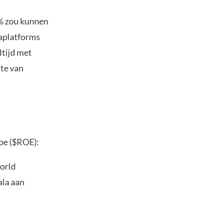
% zou kunnen
iaplatforms
ltijd met
te van
roe ($ROE):
world
ala aan