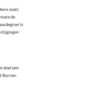
kens zoals
rmate de
aardegroei is
sstijgingen
ot doel een
et Borroe-