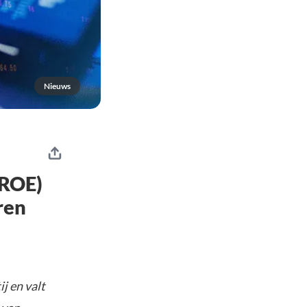
Nieuws
$ROE)
ren
j en valt