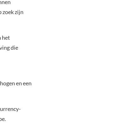
unnen
 zoek zijn
 het
ing die
n
rhogen en een
urrency-
oe.