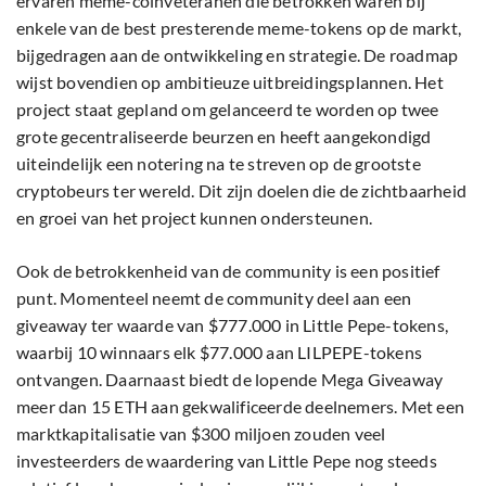
ervaren meme-coinveteranen die betrokken waren bij
enkele van de best presterende meme-tokens op de markt,
bijgedragen aan de ontwikkeling en strategie. De roadmap
wijst bovendien op ambitieuze uitbreidingsplannen. Het
project staat gepland om gelanceerd te worden op twee
grote gecentraliseerde beurzen en heeft aangekondigd
uiteindelijk een notering na te streven op de grootste
cryptobeurs ter wereld. Dit zijn doelen die de zichtbaarheid
en groei van het project kunnen ondersteunen.
Ook de betrokkenheid van de community is een positief
punt. Momenteel neemt de community deel aan een
giveaway ter waarde van $777.000 in Little Pepe-tokens,
waarbij 10 winnaars elk $77.000 aan LILPEPE-tokens
ontvangen. Daarnaast biedt de lopende Mega Giveaway
meer dan 15 ETH aan gekwalificeerde deelnemers. Met een
marktkapitalisatie van $300 miljoen zouden veel
investeerders de waardering van Little Pepe nog steeds