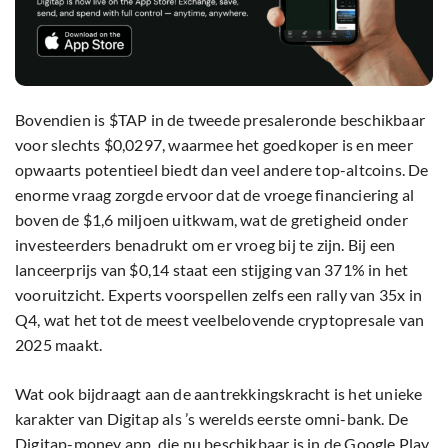
Bovendien is $TAP in de tweede presaleronde beschikbaar
voor slechts $0,0297, waarmee het goedkoper is en meer
opwaarts potentieel biedt dan veel andere top-altcoins. De
enorme vraag zorgde ervoor dat de vroege financiering al
boven de $1,6 miljoen uitkwam, wat de gretigheid onder
investeerders benadrukt om er vroeg bij te zijn. Bij een
lanceerprijs van $0,14 staat een stijging van 371% in het
vooruitzicht. Experts voorspellen zelfs een rally van 35x in
Q4, wat het tot de meest veelbelovende cryptopresale van
2025 maakt.
Wat ook bijdraagt aan de aantrekkingskracht is het unieke
karakter van Digitap als ’s werelds eerste omni-bank. De
Digitap-money app, die nu beschikbaar is in de Google Play