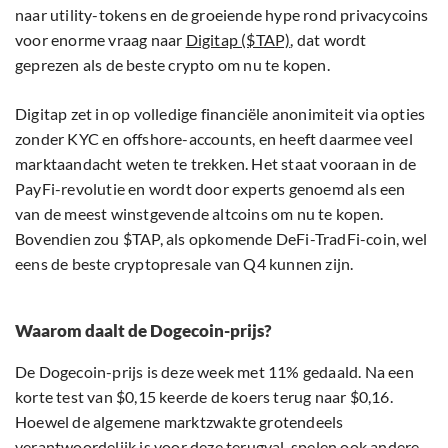
naar utility-tokens en de groeiende hype rond privacycoins
voor enorme vraag naar
Digitap ($TAP)
, dat wordt
geprezen als de beste crypto om nu te kopen.
Digitap zet in op volledige financiële anonimiteit via opties
zonder KYC en offshore-accounts, en heeft daarmee veel
marktaandacht weten te trekken. Het staat vooraan in de
PayFi-revolutie en wordt door experts genoemd als een
van de meest winstgevende altcoins om nu te kopen.
Bovendien zou $TAP, als opkomende DeFi-TradFi-coin, wel
eens de beste cryptopresale van Q4 kunnen zijn.
Waarom daalt de Dogecoin-prijs?
De Dogecoin-prijs is deze week met 11% gedaald. Na een
korte test van $0,15 keerde de koers terug naar $0,16.
Hoewel de algemene marktzwakte grotendeels
verantwoordelijk is voor deze terugval, spelen ook andere