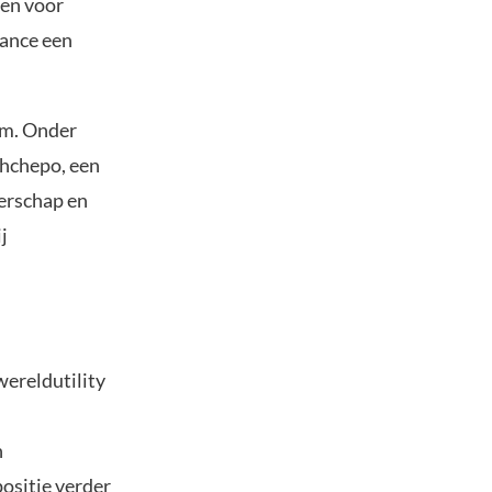
en voor
nance een
am. Onder
shchepo, een
derschap en
j
wereldutility
n
positie verder