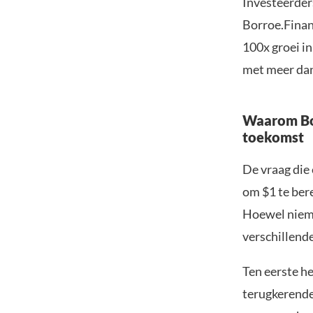
Investeerder
Borroe.Finan
100x groei i
met meer dan
Waarom Bor
toekomst
De vraag die 
om $1 te bere
Hoewel niema
verschillende
Ten eerste h
terugkerende