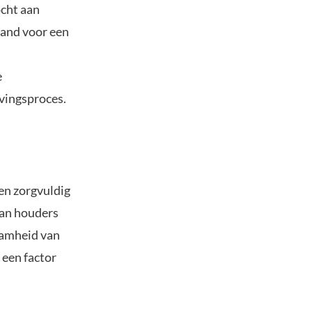
ocht aan
land voor een
e
rvingsproces.
en zorgvuldig
van houders
aamheid van
 een factor