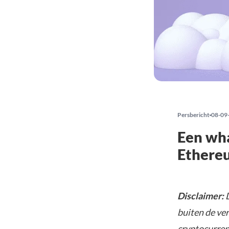
Persbericht
08-09
Een wha
Ethereu
Disclaimer:
D
buiten de ve
cryptocurrenc