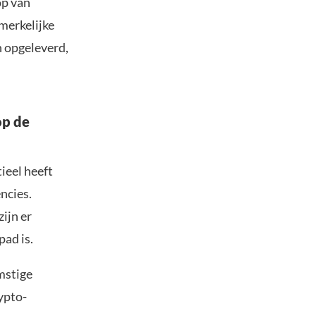
op van
merkelijke
n opgeleverd,
op de
tieel heeft
ncies.
ijn er
pad is.
mstige
ypto-