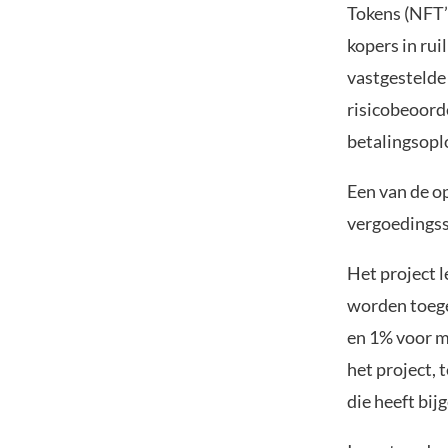
Tokens (NFT’
kopers in rui
vastgestelde
risicobeoord
betalingsoplo
Een van de o
vergoedingss
Het project 
worden toege
en 1% voor m
het project,
die heeft bij