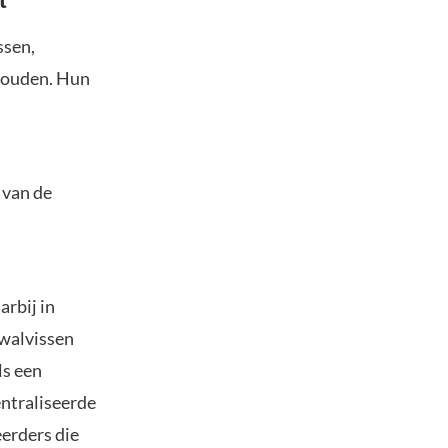
t
ssen,
nhouden. Hun
 van de
arbij in
 walvissen
ls een
entraliseerde
erders die