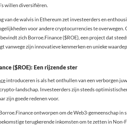
’s willen diversifiëren.
ng van de walvis in Ethereum zet investeerders en enthous
gelijkheden voor andere cryptocurrencies te overwegen.
bevindt zich Borroe.Finance ($ROE), een project dat stee
jgt vanwege zijn innovatieve kenmerken en unieke waardep
ance ($ROE): Een rijzende ster
nce
introduceren is als het onthullen van een verborgen juw
crypto-landschap. Investeerders zijn steeds optimistischer
aar zijn goede redenen voor.
s Borroe.Finance ontworpen om de Web3-gemeenschap in s
toekomstige terugkerende inkomsten om te zetten in Non-