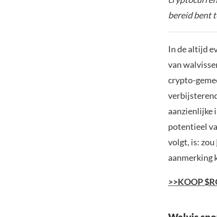
bereid bent t
In de altijd
van walvisse
crypto-gemee
verbijsteren
aanzienlijke
potentieel va
volgt, is: zou
aanmerking k
>>KOOP $R