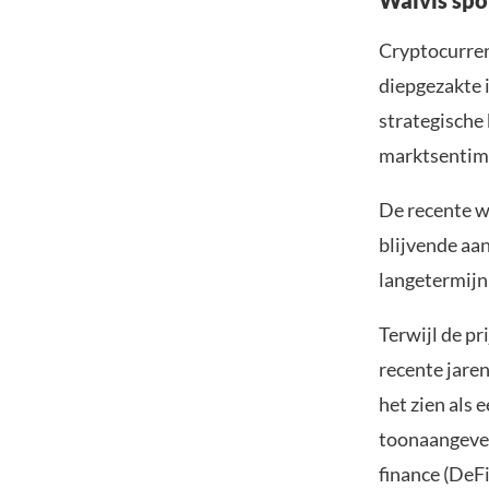
Walvis spo
Cryptocurren
diepgezakte 
strategische
marktsentime
De recente w
blijvende aan
langetermijn
Terwijl de pr
recente jare
het zien als 
toonaangeven
finance (DeF