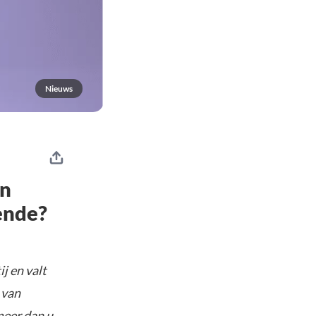
Nieuws
an
ende?
j en valt
 van
meer dan u