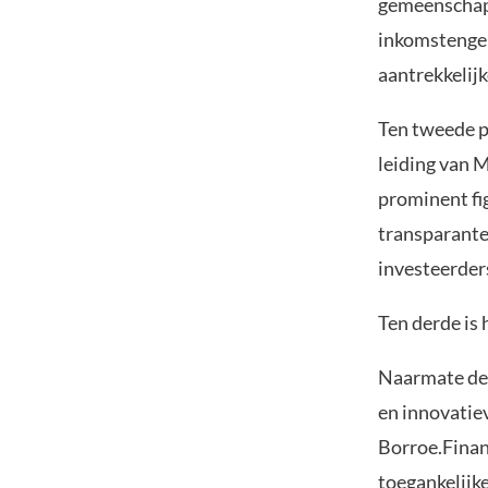
gemeenschap
inkomstengen
aantrekkelijk
Ten tweede p
leiding van 
prominent fig
transparante
investeerder
Ten derde is
Naarmate de 
en innovatiev
Borroe.Finan
toegankelijke