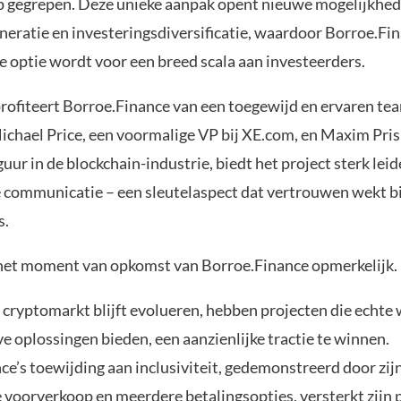
 gegrepen. Deze unieke aanpak opent nieuwe mogelijkhed
eratie en investeringsdiversificatie, waardoor Borroe.Fi
e optie wordt voor een breed scala aan investeerders.
rofiteert Borroe.Finance van een toegewijd en ervaren te
Michael Price, een voormalige VP bij XE.com, en Maxim Pri
uur in de blockchain-industrie, biedt het project sterk lei
 communicatie – een sleutelaspect dat vertrouwen wekt bi
s.
 het moment van opkomst van Borroe.Finance opmerkelijk.
cryptomarkt blijft evolueren, hebben projecten die echte 
e oplossingen bieden, een aanzienlijke tractie te winnen.
ce’s toewijding aan inclusiviteit, gedemonstreerd door zij
 voorverkoop en meerdere betalingsopties, versterkt zijn 