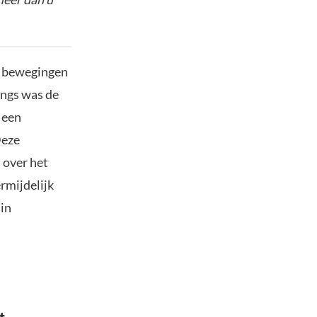
te bewegingen
angs was de
 een
Deze
 over het
rmijdelijk
 in