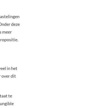
iastelingen
 Onder deze
ds meer
ropositie.
eel in het
 over dit
taat te
Fungible