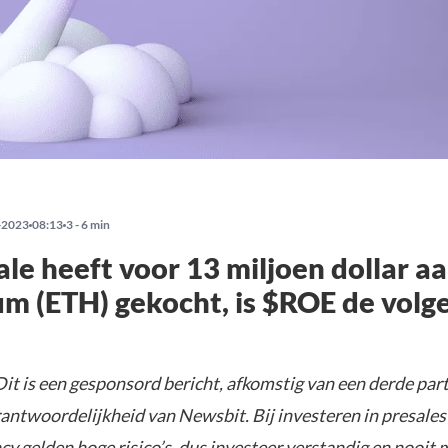
-2023
08:13
3 - 6 min
le heeft voor 13 miljoen dollar a
m (ETH) gekocht, is $ROE de volg
it is een gesponsord bericht, afkomstig van een derde parti
rantwoordelijkheid van Newsbit. Bij investeren in presales
y gelden hoge risico’s, dus investeer verstandig en nooit 