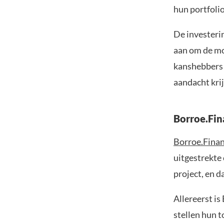
hun portfolio
De investeri
aan om de mo
kanshebbers 
aandacht kri
Borroe.Fin
Borroe.Fina
uitgestrekte 
project, en d
Allereerst i
stellen hun 