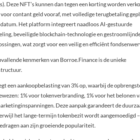
s). Deze NFT’s kunnen dan tegen een korting worden verk
l voor contant geld vooraf, met volledige terugbetaling gep
 datum. Het platform integreert naadloos AI-gestuurde
eling, beveiligde blockchain-technologie en gestroomlijnd
ssingen, wat zorgt voor een veilig en efficiënt fondsenwe
pvallende kenmerken van Borroe.Finance is de unieke
tructuur.
legt een aankoopbelasting van 3% op, waarbij de opbrengst
wezen: 1% voor tokenverbranding, 1% voor het belonen 
arketinginspanningen. Deze aanpak garandeert de duurz
 terwijl het lange-termijn tokenbezit wordt aangemoedigd –
gedragen aan zijn groeiende populariteit.