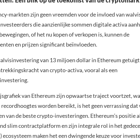
tten: Een blik op de toekomst van de cryptomark
cy-markten zijn geen vreemden voor de invloed van walvi
investeerders die aanzienlijke sommen digitale activa aa
 bewegingen, of het nu kopen of verkopen is, kunnen de
nten en prijzen significant beïnvloeden.
alvisinvestering van 13 miljoen dollar in Ethereum getuigt
trekkingskracht van crypto-activa, vooral als een
investering.
ijsgrafiek van Ethereum zijn opwaartse traject voortzet, wa
n recordhoogtes worden bereikt, is het geen verrassing dat
een van de beste crypto-investeringen. Ethereum’s positie a
d slim contractplatform en zijn integrale rol in het gedec
i) ecosysteem maken het een dwingende keuze voor investe