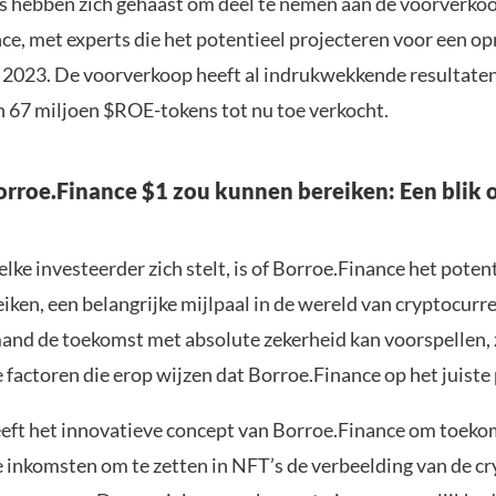
s hebben zich gehaast om deel te nemen aan de voorverko
ce, met experts die het potentieel projecteren voor een op
n 2023. De voorverkoop heeft al indrukwekkende resultate
 67 miljoen $ROE-tokens tot nu toe verkocht.
roe.Finance $1 zou kunnen bereiken: Een blik 
elke investeerder zich stelt, is of Borroe.Finance het poten
iken, een belangrijke mijlpaal in de wereld van cryptocurre
nd de toekomst met absolute zekerheid kan voorspellen, z
 factoren die erop wijzen dat Borroe.Finance op het juiste 
eeft het innovatieve concept van Borroe.Finance om toeko
 inkomsten om te zetten in NFT’s de verbeelding van de cr