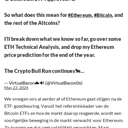
So what does this mean for
,
, and
#Ethereum
#Bitcoin
the rest of the Altcoins?
I’ll break down what we know so far, go over some
ETH Technical Analysis, and drop my Ethereum
price prediction for the end of the year.
The Crypto Bull Run continues🐂…
— VirtualBacon🦇🔊 (@VirtualBacon0x)
May 23, 2024
We vroegen ons al eerder af of Ethereum gaat stijgen na de
ETF-goedkeuring. Vanuit het referentiekader van de
Bitcoin ETFs en hoe de markt daarop reageerde, wordt een
soortgelijke beweging in de markt verwacht voor Ethereum.
Zo kunnen we dus veel volatiliteit verwachten. Maar