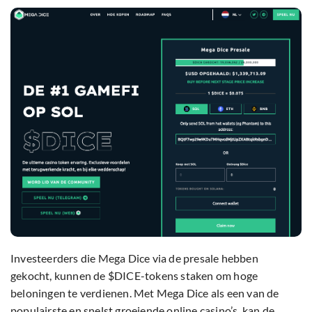
Investeerders die Mega Dice via de presale hebben
gekocht, kunnen de $DICE-tokens staken om hoge
beloningen te verdienen. Met Mega Dice als een van de
populairste en snelst groeiende online casino’s, kan de