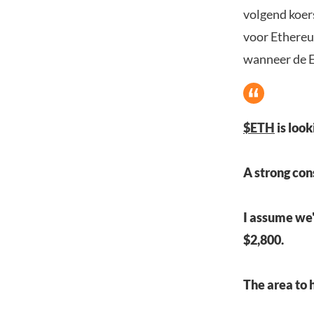
volgend koer
voor Ethereu
wanneer de E
$ETH
is look
A strong con
I assume we'l
$2,800.
The area to 