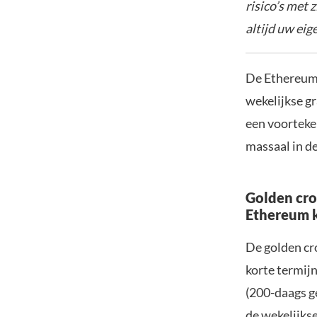
risico’s met 
altijd uw ei
De Ethereum k
wekelijkse gr
een voorteken
massaal in d
Golden cro
Ethereum 
De golden cr
korte termij
(200-daags g
de wekelijkse