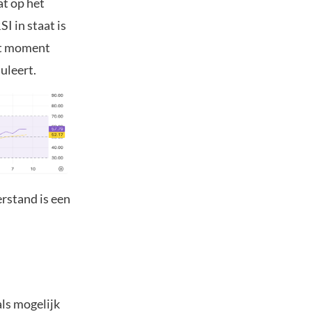
t op het
I in staat is
dit moment
uleert.
rstand is een
ls mogelijk