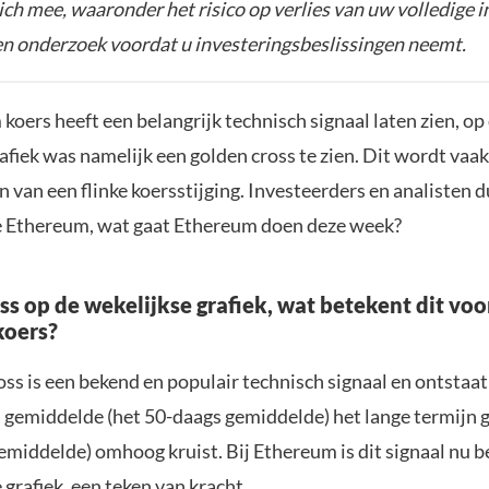
zich mee, waaronder het risico op verlies van uw volledige i
gen onderzoek voordat u investeringsbeslissingen neemt.
oers heeft een belangrijk technisch signaal laten zien, op
afiek was namelijk een golden cross te zien. Dit wordt vaak
 van een flinke koersstijging. Investeerders en analisten 
e Ethereum, wat gaat Ethereum doen deze week?
ss op de wekelijkse grafiek, wat betekent dit voo
koers?
oss is een bekend en populair technisch signaal en ontstaa
n gemiddelde (het 50-daags gemiddelde) het lange termijn
emiddelde) omhoog kruist. Bij Ethereum is dit signaal nu b
 grafiek, een teken van kracht.