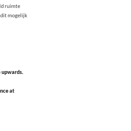
ld ruimte
dit mogelijk
e upwards.
ance at