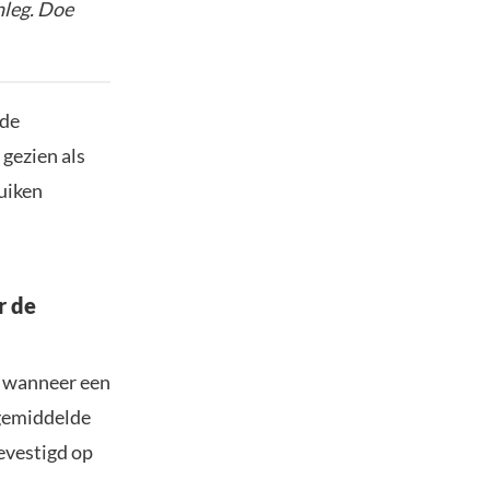
nleg. Doe
 de
 gezien als
duiken
r de
t wanneer een
 gemiddelde
evestigd op