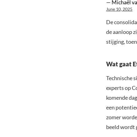
— Michaël v
June 10, 2025
De consolida
de aanloop zi
stijging, toe
Wat gaat E
Technische s
experts op C
komende dage
een potentie
zomer worden
beeld wordt 