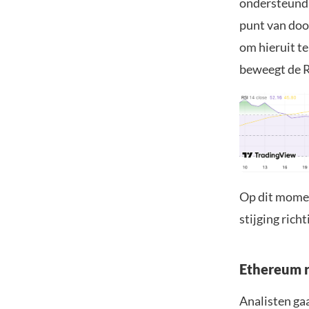
ondersteund 
punt van door
om hieruit te
beweegt de R
Op dit momen
stijging rich
Ethereum r
Analisten ga