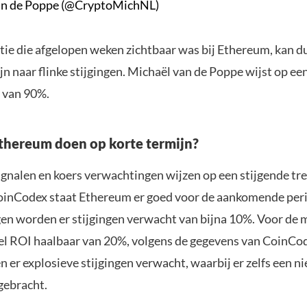
an de Poppe (@CryptoMichNL)
tie die afgelopen weken zichtbaar was bij Ethereum, kan d
jn naar flinke stijgingen. Michaël van de Poppe wijst op ee
n van 90%.
thereum doen op korte termijn?
ignalen en koers verwachtingen wijzen op een stijgende tr
oinCodex staat Ethereum er goed voor de aankomende per
n worden er stijgingen verwacht van bijna 10%. Voor de ma
el ROI haalbaar van 20%, volgens de gegevens van CoinCod
 er explosieve stijgingen verwacht, waarbij er zelfs een 
gebracht.