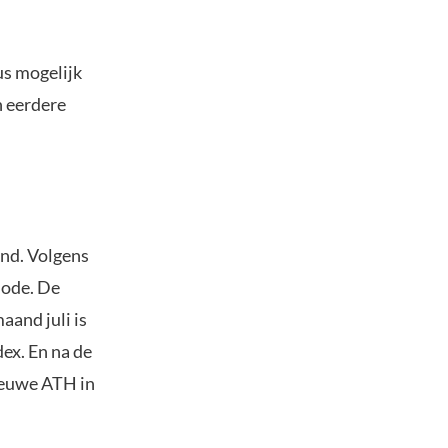
us mogelijk
n eerdere
end. Volgens
iode. De
and juli is
ex. En na de
nieuwe ATH in