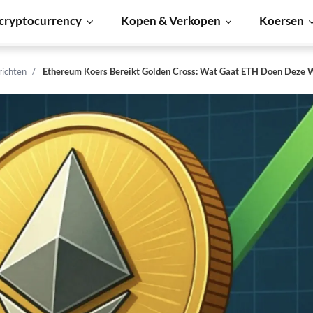
cryptocurrency
Kopen & Verkopen
Koersen
richten
Ethereum Koers Bereikt Golden Cross: Wat Gaat ETH Doen Deze 