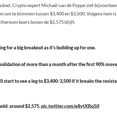
sdoel. Crypto expert Michaël van de Poppe ziet bijvoorbee
m om te klimmen tussen $3,400 en $3,500. Volgens hem is 
thereum koers boven de $2,575 blijft.
ing for a big breakout as it's building up for one.
solidation of more than a month after the first 90% mov
l start to see a leg to $3,400-3,500 if it breaks the resist
hold: around $2,575.
pic.twitter.com/e8vtXRq5if