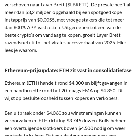
verschoven naar
Layer Brett ($LBRETT)
. De presale heeft al
meer dan $3,2 miljoen opgehaald bij een spotgoedkope
instapprijs van $0,0055, met vroege stakers die tot meer
dan 800% APY vastzetten. Uitgeroepen tot een van de
beste crypto’s om vandaag te kopen, groeit Layer Brett
razendsnel uit tot het virale succesverhaal van 2025. Hier
lees je waarom.
Ethereum-prijsupdate: ETH zit vast in consolidatiefase
Ethereum (ETH) handelt rond $4.300 en blijft gevangen in
een bandbreedte rond het 20-daags EMA op $4.350. Dit
wijst op besluiteloosheid tussen kopers en verkopers.
Een uitbraak onder $4.060 zou winstnemingen kunnen
veroorzaken en ETH richting $3.745 duwen. Bulls hebben
een overtuigende slotkoers boven $4.500 nodig om weer
controle te krijgen. Dat zou de deur openen naar een