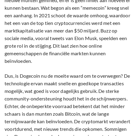
nieuwe munten gemined, en er is geen limiet aan hoeveel er
kunnen bestaan. Wat begon als een “memecoin” kreeg snel
een aanhang. In 2021 schoot de waarde omhoog, waardoor
het een van de top tien cryptocurrencies werd met een
marktkapitalisatie van meer dan $50 miljard. Buzz op
sociale media, vooral tweets van Elon Musk, speelden een
grote rol in de stijging. Dit laat zien hoe online
gemeenschappen de financiële markten kunnen
beïnvloeden.
Dus, is Dogecoin nu de moeite waard om te overwegen? De
technologie ervan maakt snelle en goedkope transacties
mogelijk, wat goed is voor dagelijks gebruik. De sterke
community-ondersteuning houdt het in de schijnwerpers.
Echter, de onbeperkte voorraad betekent dat het minder
schaars is dan munten zoals Bitcoin, wat de lange
termijnwaarde kan beïnvloeden. De cryptomarkt verandert
voortdurend, met nieuwe trends die opkomen. Sommigen