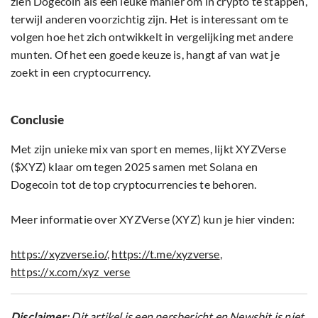
zien Dogecoin als een leuke manier om in crypto te stappen,
terwijl anderen voorzichtig zijn. Het is interessant om te
volgen hoe het zich ontwikkelt in vergelijking met andere
munten. Of het een goede keuze is, hangt af van wat je
zoekt in een cryptocurrency.
Conclusie
Met zijn unieke mix van sport en memes, lijkt XYZVerse
($XYZ) klaar om tegen 2025 samen met Solana en
Dogecoin tot de top cryptocurrencies te behoren.
Meer informatie over XYZVerse (XYZ) kun je hier vinden:
https://xyzverse.io/
,
https://t.me/xyzverse
,
https://x.com/xyz_verse
Disclaimer:
Dit artikel is een persbericht en Newsbit is niet