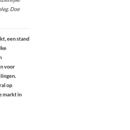
nleg. Doe
kt, een stand
lke
n
en voor
lingen.
ral op
e markt in