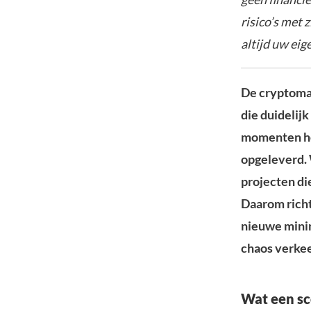
risico’s met 
altijd uw ei
De cryptomar
die duidelijk
momenten he
opgeleverd. 
projecten di
Daarom richt
nieuwe mining
chaos verkee
Wat een sc