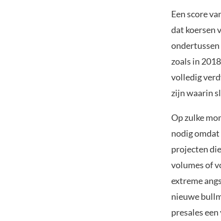
Een score van
dat koersen 
ondertussen 
zoals in 2018
volledig ver
zijn waarin 
Op zulke mom
nodig omdat 
projecten die
volumes of vo
extreme angs
nieuwe bullm
presales een