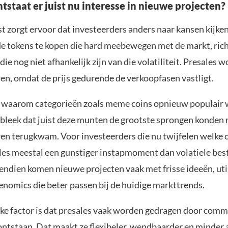
staat er juist nu interesse in nieuwe projecten?
 zorgt ervoor dat investeerders anders naar kansen kijken.
e tokens te kopen die hard meebewegen met de markt, rich
die nog niet afhankelijk zijn van die volatiliteit. Presales 
ren, omdat de prijs gedurende de verkoopfasen vastligt.
t waarom categorieën zoals meme coins opnieuw populair 
i bleek dat juist deze munten de grootste sprongen konden
en terugkwam. Voor investeerders die nu twijfelen welke 
les meestal een gunstiger instapmoment dan volatiele be
ndien komen nieuwe projecten vaak met frisse ideeën, util
nomics die beter passen bij de huidige markttrends.
jke factor is dat presales vaak worden gedragen door comm
ntstaan. Dat maakt ze flexibeler, wendbaarder en minder 