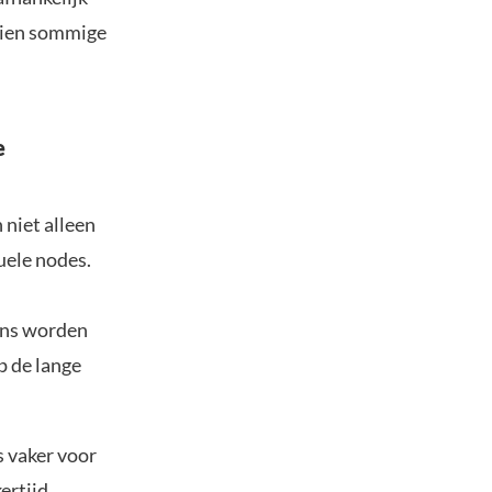
oeien sommige
e
 niet alleen
uele nodes.
ens worden
p de lange
s vaker voor
ertijd