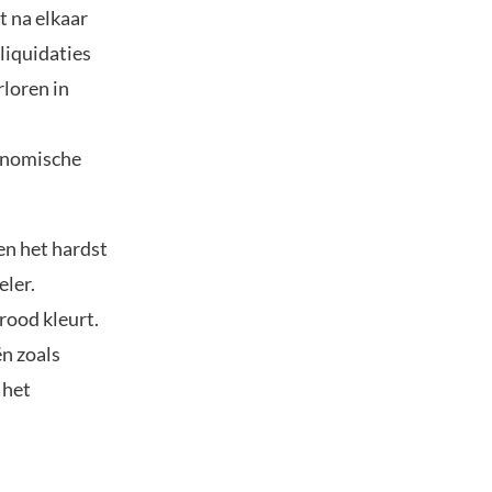
t na elkaar
liquidaties
rloren in
onomische
n het hardst
eler.
rood kleurt.
ën zoals
 het