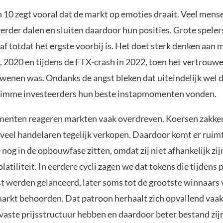
 10 zegt vooral dat de markt op emoties draait. Veel mense
verder dalen en sluiten daardoor hun posities. Grote spele
af totdat het ergste voorbij is. Het doet sterk denken aa
, 2020 en tijdens de FTX-crash in 2022, toen het vertrouwe
dwenen was. Ondanks de angst bleken dat uiteindelijk wel d
slimme investeerders hun beste instapmomenten vonden.
enten reageren markten vaak overdreven. Koersen zakke
veel handelaren tegelijk verkopen. Daardoor komt er ruim
 nog in de opbouwfase zitten, omdat zij niet afhankelijk zij
latiliteit. In eerdere cycli zagen we dat tokens die tijdens
t werden gelanceerd, later soms tot de grootste winnaars 
arkt behoorden. Dat patroon herhaalt zich opvallend vaak
 vaste prijsstructuur hebben en daardoor beter bestand zij