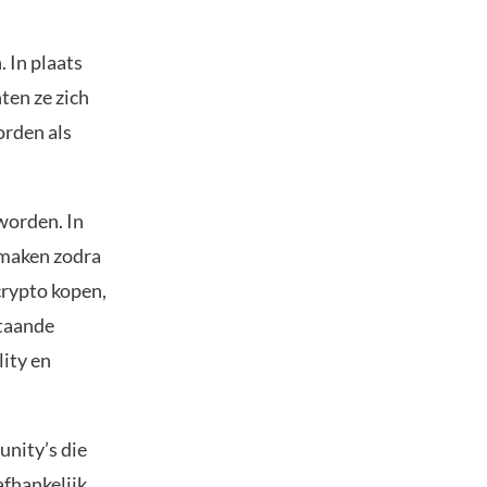
 In plaats
ten ze zich
worden als
worden. In
 maken zodra
crypto kopen,
staande
ity en
unity’s die
afhankelijk