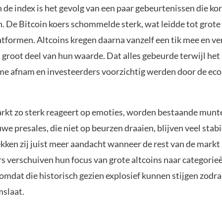
 de index is het gevolg van een paar gebeurtenissen die kor
. De Bitcoin koers schommelde sterk, wat leidde tot grote 
tformen. Altcoins kregen daarna vanzelf een tik mee en ve
n groot deel van hun waarde. Dat alles gebeurde terwijl het
e afnam en investeerders voorzichtig werden door de ec
kt zo sterk reageert op emoties, worden bestaande munte
we presales, die niet op beurzen draaien, blijven veel stabi
kken zij juist meer aandacht wanneer de rest van de markt 
s verschuiven hun focus van grote altcoins naar categorie
omdat die historisch gezien explosief kunnen stijgen zodra
slaat.