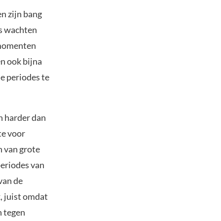
n zijn bang
rs wachten
n momenten
n ook bijna
e periodes te
n harder dan
te voor
n van grote
 periodes van
van de
, juist omdat
n tegen