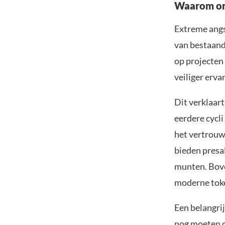
Waarom ont
Extreme angst
van bestaand
op projecten 
veiliger erva
Dit verklaar
eerdere cycl
het vertrouw
bieden presa
munten. Bove
moderne toke
Een belangri
nog moeten o