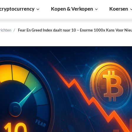
cryptocurrency
Kopen & Verkopen
Koersen
richten
Fear En Greed Index daalt naar 10 – Enorme 1000x Kans Voor Ni