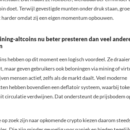
oin doet. Terwijl gevestigde munten onder druk staan, gr
st harder omdat zij een eigen momentum opbouwen.
ing-altcoins nu beter presteren dan veel ander
n
ins hebben op dit moment een logisch voordeel. Ze draaien
t, maar geven gebruikers ook beloningen via mining of virt
ven mensen actief, zelfs als de markt daalt. Veel moderne
ten hebben bovendien een deflatoir systeem, waarbij tok
uit circulatie verdwijnen. Dat ondersteunt de prijsbodem o
e op zoek zijn naar opkomende crypto kiezen daarom steed
es. Die zijn minder gevoelig voor paniek en bieden tegelijk