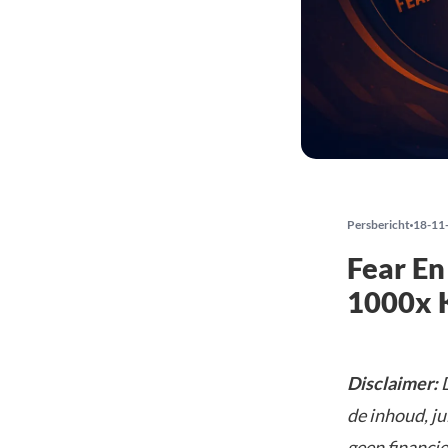
Persbericht
18-11
Fear En
1000x 
Disclaimer:
D
de inhoud, ju
geen financie