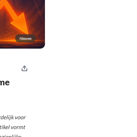
Nieuws
rme
delijk voor
tikel vormt
nzienlijke