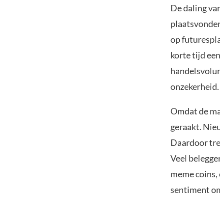
De daling van
plaatsvonden
op futurespla
korte tijd ee
handelsvolum
onzekerheid.
Omdat de mar
geraakt. Nieu
Daardoor tre
Veel belegger
meme coins, 
sentiment om