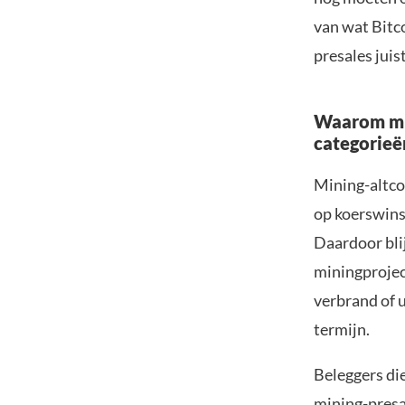
van wat Bitc
presales jui
Waarom min
categorieë
Mining-altco
op koerswins
Daardoor blij
miningprojec
verbrand of 
termijn.
Beleggers di
mining-presal