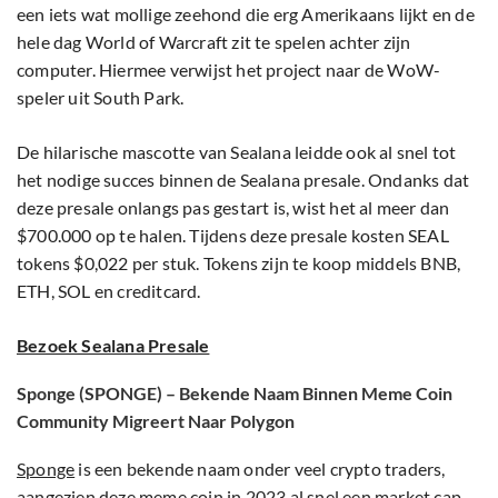
een iets wat mollige zeehond die erg Amerikaans lijkt en de
hele dag World of Warcraft zit te spelen achter zijn
computer. Hiermee verwijst het project naar de WoW-
speler uit South Park.
De hilarische mascotte van Sealana leidde ook al snel tot
het nodige succes binnen de Sealana presale. Ondanks dat
deze presale onlangs pas gestart is, wist het al meer dan
$700.000 op te halen. Tijdens deze presale kosten SEAL
tokens $0,022 per stuk. Tokens zijn te koop middels BNB,
ETH, SOL en creditcard.
Bezoek Sealana Presale
Sponge (SPONGE) – Bekende Naam Binnen Meme Coin
Community Migreert Naar Polygon
Sponge
is een bekende naam onder veel crypto traders,
aangezien deze meme coin in 2023 al snel een market cap