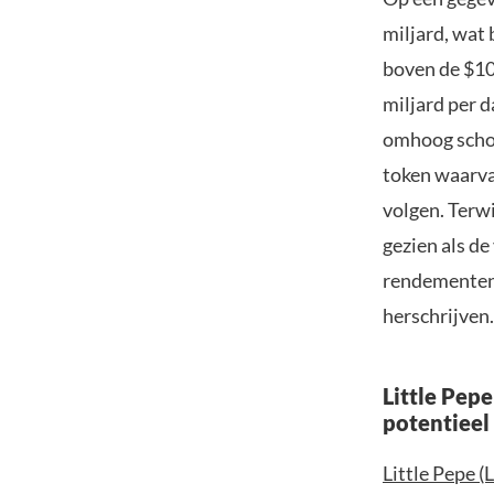
miljard, wat 
boven de $10
miljard per 
omhoog schoo
token waarva
volgen. Terw
gezien als d
rendementen 
herschrijven.
Little Pep
potentieel
Little Pepe (