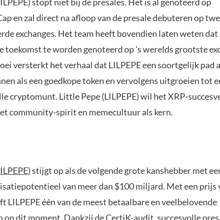
LILPEPE) stopt niet bij de presales. Het is al genoteerd op
p en zal direct na afloop van de presale debuteren op twe
erde exchanges. Het team heeft bovendien laten weten dat
de toekomst te worden genoteerd op ’s werelds grootste e
oei versterkt het verhaal dat LILPEPE een soortgelijk pad 
nnen als een goedkope token en vervolgens uitgroeien tot e
le cryptomunt. Little Pepe (LILPEPE) wil het XRP-succesv
met community-spirit en memecultuur als kern.
LILPEPE)
stijgt op als de volgende grote kanshebber met ee
isatiepotentieel van meer dan $100 miljard. Met een prijs
ijft LILPEPE één van de meest betaalbare en veelbelovende
 op dit moment. Dankzij de CertiK-audit, succesvolle presa