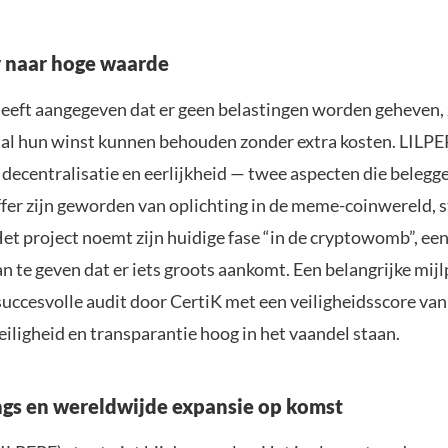
 naar hoge waarde
heeft aangegeven dat er geen belastingen worden geheven,
 al hun winst kunnen behouden zonder extra kosten. LILPE
decentralisatie en eerlijkheid — twee aspecten die belegger
ffer zijn geworden van oplichting in de meme-coinwereld, s
et project noemt zijn huidige fase “in de cryptowomb”, een
 te geven dat er iets groots aankomt. Een belangrijke mijlp
succesvolle audit door CertiK met een veiligheidsscore va
eiligheid en transparantie hoog in het vaandel staan.
ings en wereldwijde expansie op komst