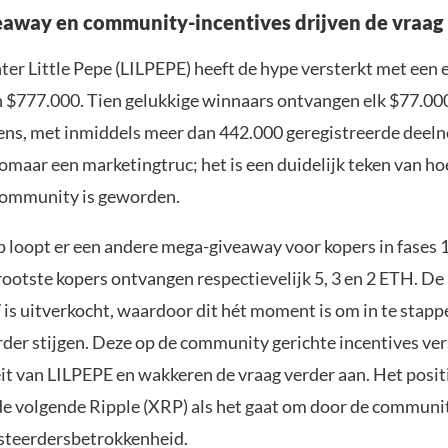
away en community-incentives drijven de vraag
ter Little Pepe (LILPEPE) heeft de hype versterkt met een
 $777.000. Tien gelukkige winnaars ontvangen elk $77.00
ns, met inmiddels meer dan 442.000 geregistreerde deel
 zomaar een marketingtruc; het is een duidelijk teken van h
 community is geworden.
loopt er een andere mega-giveaway voor kopers in fases 1
rootste kopers ontvangen respectievelijk 5, 3 en 2 ETH. De 
 is uitverkocht, waardoor dit hét moment is om in te stap
rder stijgen. Deze op de community gerichte incentives ve
it van LILPEPE en wakkeren de vraag verder aan. Het posit
de volgende Ripple (XRP) als het gaat om door de communi
esteerdersbetrokkenheid.