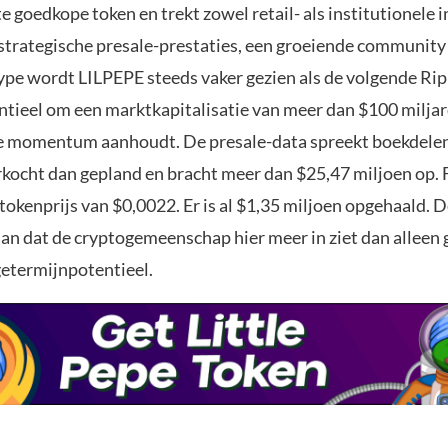
e goedkope token en trekt zowel retail- als institutionele 
 strategische presale-prestaties, een groeiende community
pe wordt LILPEPE steeds vaker gezien als de volgende Ri
ntieel om een marktkapitalisatie van meer dan $100 miljar
ge momentum aanhoudt. De presale-data spreekt boekdelen
rkocht dan gepland en bracht meer dan $25,47 miljoen op. F
 tokenprijs van $0,0022. Er is al $1,35 miljoen opgehaald.
aan dat de cryptogemeenschap hier meer in ziet dan alleen
getermijnpotentieel.