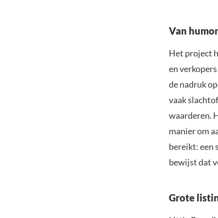
Van humor
Het project 
en verkopers
de nadruk op 
vaak slachto
waarderen. H
manier om aan
bereikt: een 
bewijst dat v
Grote list