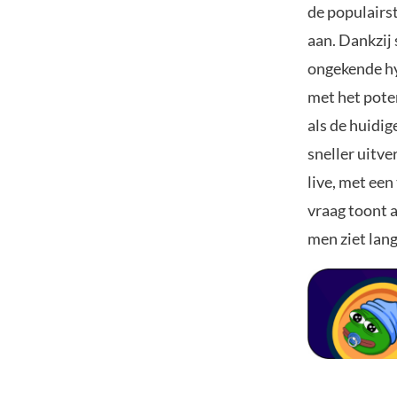
de populairst
aan. Dankzij
ongekende hy
met het pote
als de huidi
sneller uitve
live, met een
vraag toont 
men ziet lan