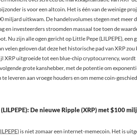
bijzonder is voor een altcoin. Het is één van de weinige pro
0 miljard uitkwam. De handelsvolumes stegen met meer 
dag en investeerders stroomden massaal toe toen de waar
t. Nu zijn alle ogen gericht op Little Pepe (LILPEPE), een
n velen geloven dat deze het historische pad van XRP zou
ijl XRP uitgroeide tot een blue-chip cryptocurrency, word
e volgende grote kanshebber, met de potentie om exponenti
te leveren aan vroege houders en om meme coin-geschied
e (LILPEPE): De nieuwe Ripple (XRP) met $100 mil
LILPEPE)
is niet zomaar een internet-memecoin. Het is uitg