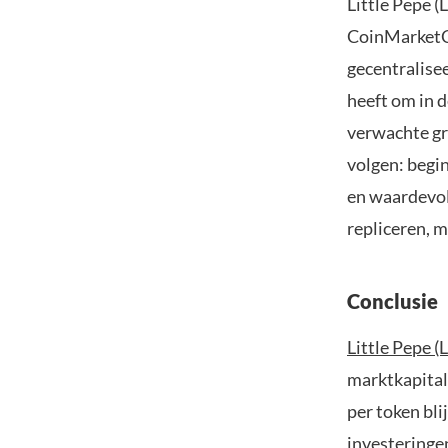
Little Pepe (
CoinMarketCa
gecentralise
heeft om in 
verwachte gr
volgen: begi
en waardevol
repliceren, 
Conclusie
Little Pepe (
marktkapital
per token bl
investeringen