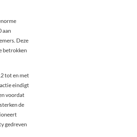
 enorme
0 aan
nemers. Deze
oe betrokken
2 tot en met
actie eindigt
pen voordat
rsterken de
ioneert
ty gedreven