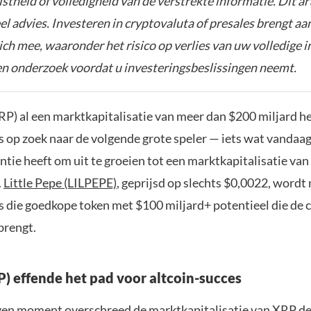
istheid of volledigheid van de verstrekte informatie. Dit ar
el advies. Investeren in cryptovaluta of presales brengt aa
zich mee, waaronder het risico op verlies van uw volledige i
gen onderzoek voordat u investeringsbeslissingen neemt.
P) al een marktkapitalisatie van meer dan $200 miljard hee
s op zoek naar de volgende grote speler — iets wat vandaag
tie heeft om uit te groeien tot een marktkapitalisatie va
.
Little Pepe (LILPEPE)
, geprijsd op slechts $0,0022, wordt
s die goedkope token met $100 miljard+ potentieel die de
brengt.
P) effende het pad voor altcoin-succes
en moment overschreed de marktkapitalisatie van XRP d