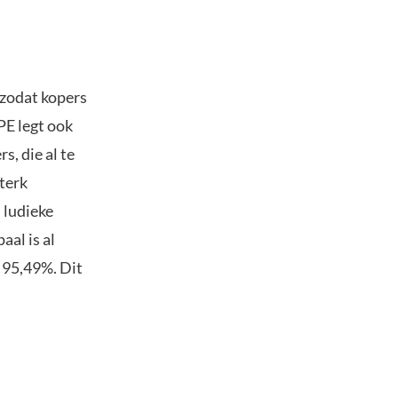
 zodat kopers
PE legt ook
s, die al te
terk
 ludieke
aal is al
n 95,49%. Dit