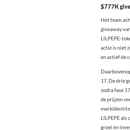
$777K give
Het team ach
giveaway van
LILPEPE-toke
actie is niet
en actief de
Daarbovenop 
17. De drie g
zodra fase 17
de prijzen ve
merkidentite
LILPEPE als 
groei en inv