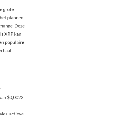
e grote
 het plannen
xchange. Deze
als XRP kan
en populaire
erhaal
n
 van $0,0022
les, actieve