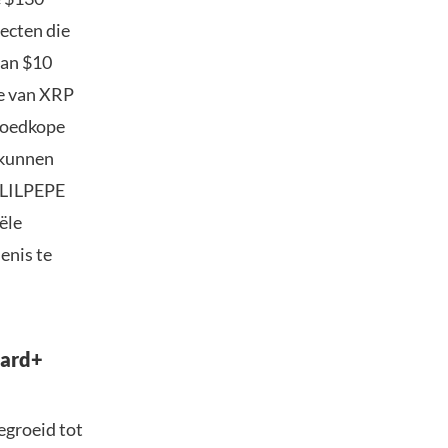
jecten die
dan $10
de van XRP
 goedkope
 kunnen
t LILPEPE
ële
enis te
jard+
egroeid tot