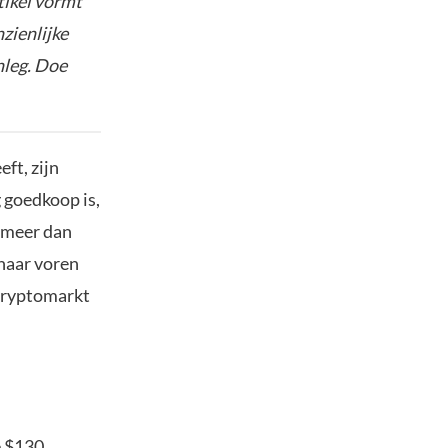
tikel vormt
nzienlijke
nleg. Doe
ft, zijn
 goedkoop is,
n meer dan
 naar voren
 cryptomarkt
e $130