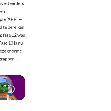
investeerders
 en
pple (XRP) —
d te bereiken
: fase 12 was
ase 13 is nu
 Deze enorme
 grappen —