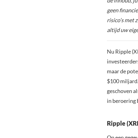
de inhoud, ju
geen financie
risico’s met 
altijd uw ei
Nu Ripple (XR
investeerder
maar de poten
$100 miljard
geschoven al
in beroering 
Ripple (XR
Op een gegev