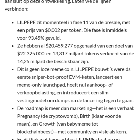
aansluit op deze ontwikkeling. Laten we de lijnen
verbinden:
LILPEPE zit momenteel in fase 11 van de presale, met
een prijs van $0,002 per token. Die fase is inmiddels
voor 93,45% gevuld.
Ze hebben al $20.459.277 opgehaald van een doel van
$22.325.000, en 13,317 miljard tokens verkocht van de
14,25 miljard die beschikbaar zijn.
Dit is geen loze meme coin. LILPEPE bouwt ’s werelds
eerste sniper-bot-proof EVM-keten, lanceert een
meme-only launchpad, heeft nul aankoop- of
verkoopbelasting, en introduceert een slim
vestingmodel om dumps na de lancering tegen te gaan.
De roadmap is meer dan marketing—het is een verhaal:
Pregnancy (de cryptowomb), Birth (klaar voor de
maan), en Growth (van babymeme tot
blockchainbeest)—met community en visie als kern.
Er zit flink wat hype achter: LILPEPE staat nu op