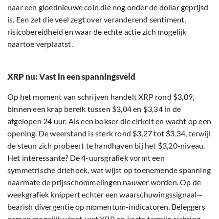
naar een gloednieuwe coin die nog onder de dollar geprijsd
is. Een zet die veel zegt over veranderend sentiment,
risicobereidheid en waar de echte actie zich mogelijk
naartoe verplaatst.
XRP nu: Vast in een spanningsveld
Op het moment van schrijven handelt XRP rond $3,09,
binnen een krap bereik tussen $3,04 en $3,34 in de
afgelopen 24 uur. Als een bokser die cirkelt en wacht op een
opening. De weerstand is sterk rond $3,27 tot $3,34, terwijl
de steun zich probeert te handhaven bij het $3,20-niveau.
Het interessante? De 4-uursgrafiek vormt een
symmetrische driehoek, wat wijst op toenemende spanning
naarmate de prijsschommelingen nauwer worden. Op de
weekgrafiek knippert echter een waarschuwingssignaal—
bearish divergentie op momentum-indicatoren. Beleggers
nemen mogelijk winst, wat XRP op korte termijn richting