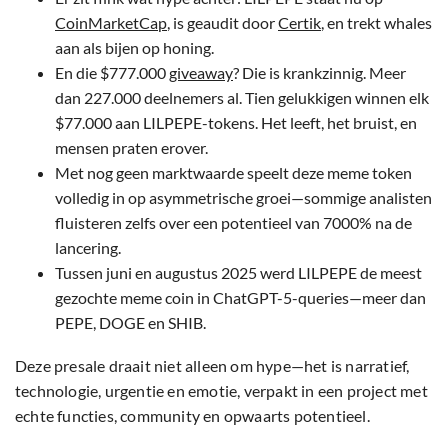
CoinMarketCap
, is geaudit door
Certik
, en trekt whales
aan als bijen op honing.
En die $777.000
giveaway
? Die is krankzinnig. Meer
dan 227.000 deelnemers al. Tien gelukkigen winnen elk
$77.000 aan LILPEPE-tokens. Het leeft, het bruist, en
mensen praten erover.
Met nog geen marktwaarde speelt deze meme token
volledig in op asymmetrische groei—sommige analisten
fluisteren zelfs over een potentieel van 7000% na de
lancering.
Tussen juni en augustus 2025 werd LILPEPE de meest
gezochte meme coin in ChatGPT-5-queries—meer dan
PEPE, DOGE en SHIB.
Deze presale draait niet alleen om hype—het is narratief,
technologie, urgentie en emotie, verpakt in een project met
echte functies, community en opwaarts potentieel.