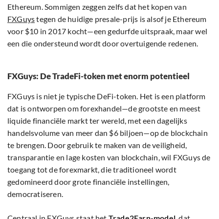
Ethereum. Sommigen zeggen zelfs dat het kopen van
FXGuys
tegen de huidige presale-prijs is alsof je Ethereum
voor $10 in 2017 kocht—een gedurfde uitspraak, maar wel
een die ondersteund wordt door overtuigende redenen.
FXGuys: De TradeFi-token met enorm potentieel
FXGuys is niet je typische DeFi-token. Het is een platform
dat is ontworpen om forexhandel—de grootste en meest
liquide financiële markt ter wereld, met een dagelijks
handelsvolume van meer dan $6 biljoen—op de blockchain
te brengen. Door gebruik te maken van de veiligheid,
transparantie en lage kosten van blockchain, wil FXGuys de
toegang tot de forexmarkt, die traditioneel wordt
gedomineerd door grote financiële instellingen,
democratiseren.
Centraal in FXGuys staat het
Trade2Earn-model
, dat