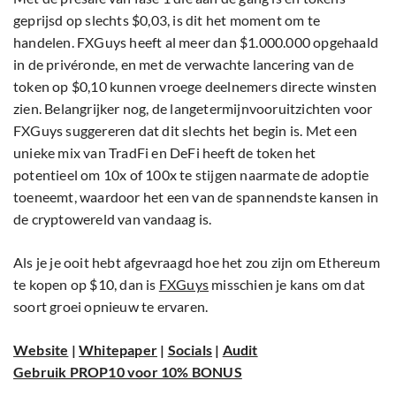
geprijsd op slechts $0,03, is dit het moment om te
handelen. FXGuys heeft al meer dan $1.000.000 opgehaald
in de privéronde, en met de verwachte lancering van de
token op $0,10 kunnen vroege deelnemers directe winsten
zien. Belangrijker nog, de langetermijnvooruitzichten voor
FXGuys suggereren dat dit slechts het begin is. Met een
unieke mix van TradFi en DeFi heeft de token het
potentieel om 10x of 100x te stijgen naarmate de adoptie
toeneemt, waardoor het een van de spannendste kansen in
de cryptowereld van vandaag is.
Als je je ooit hebt afgevraagd hoe het zou zijn om Ethereum
te kopen op $10, dan is
FXGuys
misschien je kans om dat
soort groei opnieuw te ervaren.
Website
|
Whitepaper
|
Socials
|
Audit
Gebruik PROP10 voor 10% BONUS