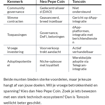
Kenmerk
Neo Pepe Coin
Toncoin
Community
Gedecentraliseer
Niet
governance
d (DAO)
ondersteund
Slimme
Geavanceerd,
Gericht op dApp-
contracten
breed inzetbaar
integratie
dApp-
platformen,
Governance,
Toepassingen
integratie met
DeFi, beloningen
berichtendienste
n
Vroege
Voorverkoop
Actief
investering
trekt aandacht
verhandelbaar
Wereldwijde
Adoptiepotentie
Niche-opbouw
adoptie via
el
met loyaliteit
Telegram-
integratie
Beide munten bieden sterke voordelen, maar je keuze
hangt af van jouw doelen. Wil je vroege betrokkenheid en
spanning? Kies dan Neo Pepe Coin. Zoek je iets bewezen
met een sterk technisch ecosysteem? Dan is Toncoin
wellicht beter geschikt.