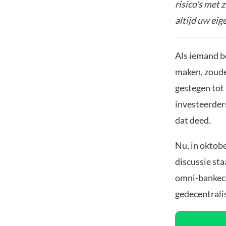
risico’s met 
altijd uw ei
Als iemand b
maken, zoud
gestegen tot
investeerder
dat deed.
Nu, in oktobe
discussie st
omni-bankeco
gedecentrali