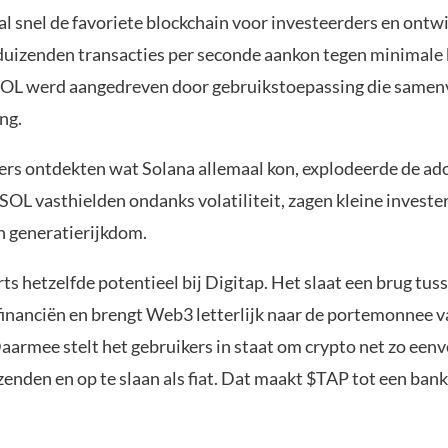
al snel de favoriete blockchain voor investeerders en ontw
duizenden transacties per seconde aankon tegen minimale
 SOL werd aangedreven door gebruikstoepassing die samen
ng.
ers ontdekten wat Solana allemaal kon, explodeerde de ado
SOL vasthielden ondanks volatiliteit, zagen kleine investe
n generatierijkdom.
ts hetzelfde potentieel bij Digitap. Het slaat een brug tus
 financiën en brengt Web3 letterlijk naar de portemonnee 
aarmee stelt het gebruikers in staat om crypto net zo eenv
zenden en op te slaan als fiat. Dat maakt $TAP tot een bank