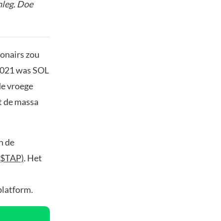
nleg. Doe
jonairs zou
2021 was SOL
de vroege
t de massa
n de
($TAP)
. Het
platform.