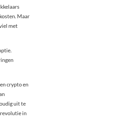
ikkelaars
 kosten. Maar
viel met
ptie.
ringen
sen crypto en
van
oudig uit te
revolutie in