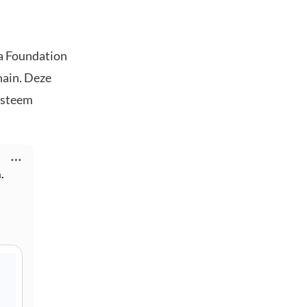
na Foundation
hain. Deze
systeem