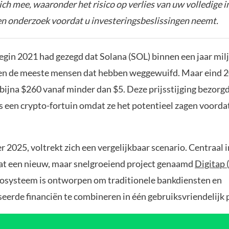
zich mee, waaronder het risico op verlies van uw volledige i
gen onderzoek voordat u investeringsbeslissingen neemt.
egin 2021 had gezegd dat Solana (SOL) binnen een jaar mil
en de meeste mensen dat hebben weggewuifd. Maar eind 
 bijna $260 vanaf minder dan $5. Deze prijsstijging bezorg
s een crypto-fortuin omdat ze het potentieel zagen voorda
r 2025, voltrekt zich een vergelijkbaar scenario. Centraal i
aat een nieuw, maar snelgroeiend project genaamd
Digitap 
systeem is ontworpen om traditionele bankdiensten en
seerde financiën te combineren in één gebruiksvriendelijk 