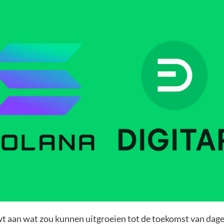
t aan wat zou kunnen uitgroeien tot de toekomst van dage