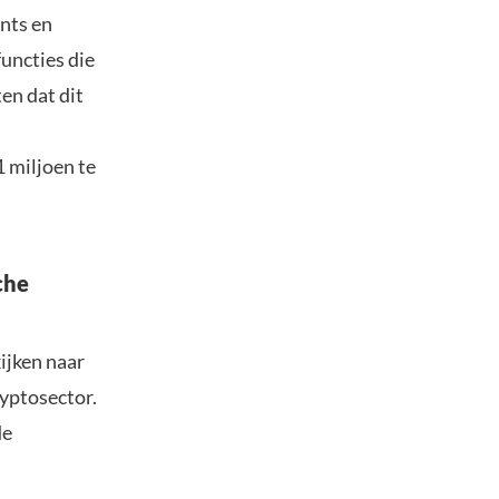
nts en
uncties die
en dat dit
 miljoen te
che
ijken naar
ryptosector.
de