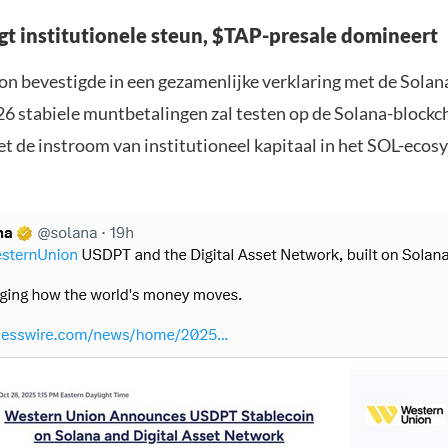
jgt institutionele steun, $TAP-presale domineert
n bevestigde in een gezamenlijke verklaring met de Sola
026 stabiele muntbetalingen zal testen op de Solana-blockc
et de instroom van institutioneel kapitaal in het SOL-eco