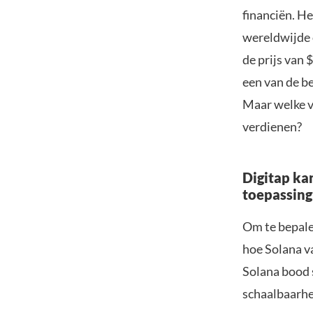
financiën. H
wereldwijde 
de prijs van
een van de be
Maar welke v
verdienen?
Digitap ka
toepassing
Om te bepale
hoe Solana va
Solana bood 
schaalbaarh