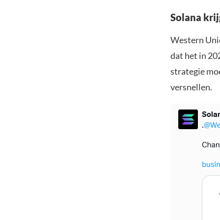
Solana kri
Western Unio
dat het in 2
strategie mo
versnellen.