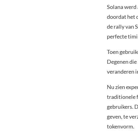
Solana werd 
doordat het 
de rally van
perfecte timi
Toen gebruik
Degenen die 
veranderen i
Nu zien exper
traditionele
gebruikers. D
geven, te ver
tokenvorm.