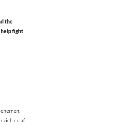
nd the
help fight
toenemen.
 zich nu af