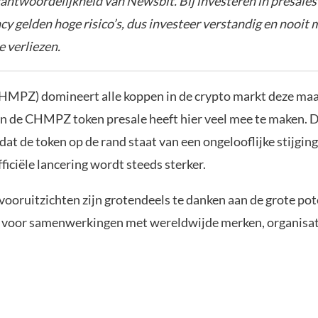
rantwoordelijkheid van Newsbit. Bij investeren in presales
y gelden hoge risico’s, dus investeer verstandig en nooit 
e verliezen.
MPZ) domineert alle koppen in de crypto markt deze ma
n de CHMPZ token presale heeft hier veel mee te maken. 
at de token op de rand staat van een ongelooflijke stijgin
officiële lancering wordt steeds sterker.
vooruitzichten zijn grotendeels te danken aan de grote pot
t voor samenwerkingen met wereldwijde merken, organisati