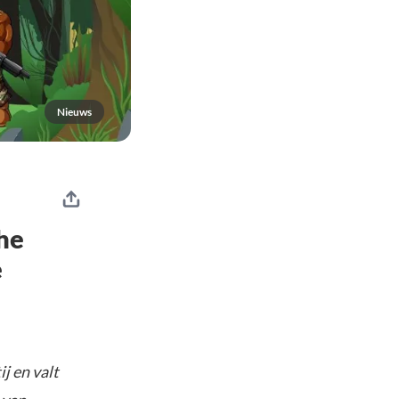
Nieuws
he
e
j en valt