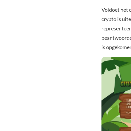
Voldoet het 
crypto is uit
representeer
beantwoorden
is opgekomen