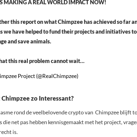
IS MAKING A REAL WORLD IMPACT NOW!
her this report on what Chimpzee has achieved so far a
 we have helped to fund their projects and initiatives to 
ge and save animals.
hat this real problem cannot wait…
himpzee Project (@RealChimpzee)
Chimpzee zo Interessant?
asme rond de veelbelovende crypto van Chimpzee blijft 
s die net pas hebben kennisgemaakt met het project, vragen
recht is.