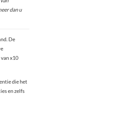
 van
meer dan u
and. De
De
g van x10
entie die het
es en zelfs