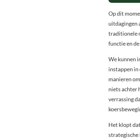
Op dit momen
uitdagingen 
traditionele
functie en de
We kunnen inv
instappen in
manieren om s
niets achter 
verrassing d
koersbewegi
Het klopt da
strategische 