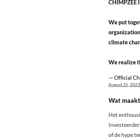
CHIMPZEE 
We put toget
organizations
climate chan
We realize t
— Official C
August 25, 2023
Wat maakt 
Het enthousi
Investeerder
of de hype te