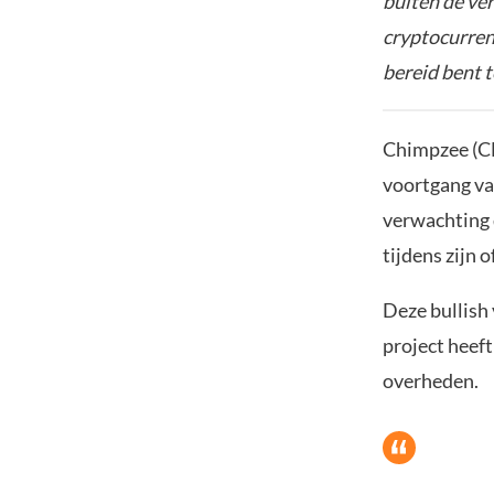
buiten de ve
cryptocurrenc
bereid bent t
Chimpzee (CH
voortgang va
verwachting d
tijdens zijn 
Deze bullish 
project heef
overheden.