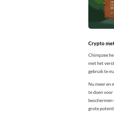
Crypto met
Chimpzee heef
met het vers
gebruik te m
Nu meer en m
te doen voor 
beschermen va
grote potenti