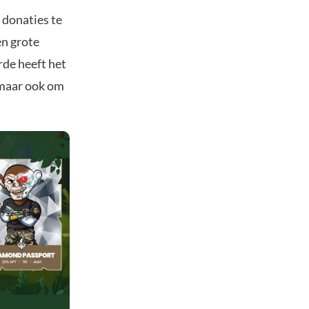
 donaties te
en grote
de heeft het
, maar ook om