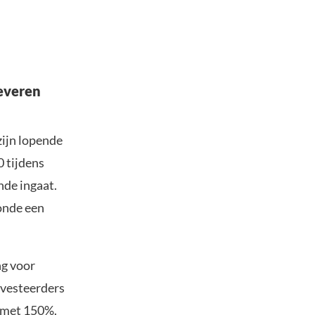
leveren
ijn lopende
 tijdens
nde ingaat.
Ronde een
ng voor
nvesteerders
n met 150%.