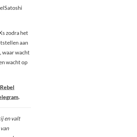
belSatoshi
Xs zodra het
tstellen aan
s, waar wacht
 en wacht op
Rebel
elegram
.
j en valt
 van