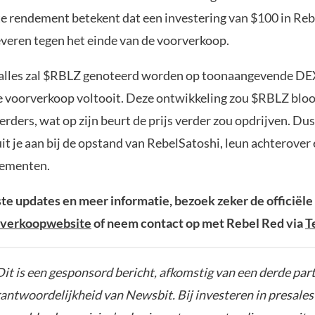
e rendement betekent dat een investering van $100 in Re
everen tegen het einde van de voorverkoop.
alles zal $RBLZ genoteerd worden op toonaangevende DE
e voorverkoop voltooit. Deze ontwikkeling zou $RBLZ bloo
rders, wat op zijn beurt de prijs verder zou opdrijven. Du
uit je aan bij de opstand van RebelSatoshi, leun achterover
ementen.
ste updates en meer informatie, bezoek zeker de officiële
rverkoopwebsite
of neem contact op met Rebel Red via
T
it is een gesponsord bericht, afkomstig van een derde parti
rantwoordelijkheid van Newsbit. Bij investeren in presales