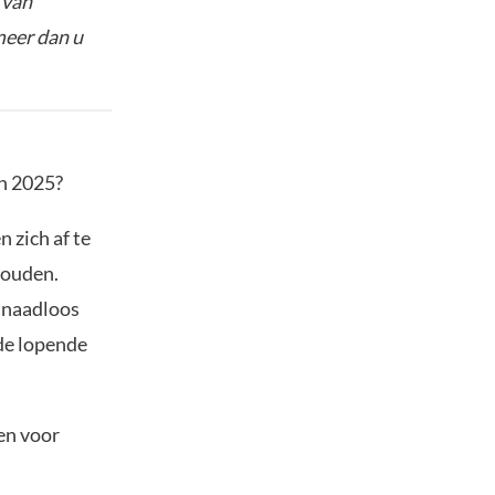
 van
meer dan u
en 2025?
n zich af te
houden.
 naadloos
de lopende
ken voor