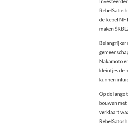
Investeerder
RebelSatoshi
de Rebel NFT
maken $RBLZ
Belangrijker 
gemeenschap 
Nakamoto en 
kleintjes de 
kunnen inlui
Op de lange 
bouwen met e
verklaart wa
RebelSatoshi