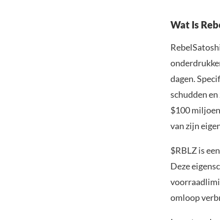
Wat Is Reb
RebelSatoshi
onderdrukken
dagen. Speci
schudden en 
$100 miljoen 
van zijn eig
$RBLZ is een
Deze eigens
voorraadlimi
omloop verbra