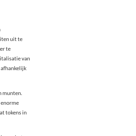
n
ten uit te
er te
talisatie van
 afhankelijk
n munten.
t enorme
t tokens in