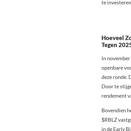
te investeren
Hoeveel Zo
Tegen 202
In november 
openbare voo
deze ronde. 
Door te stijg
rendement v
Bovendien h
$RBLZ vastge
in de Early 