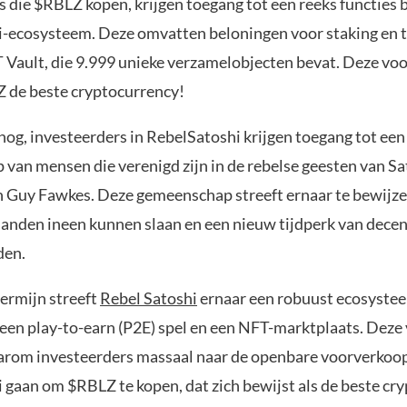
s die $RBLZ kopen, krijgen toegang tot een reeks functies 
-ecosysteem. Deze omvatten beloningen voor staking en 
 Vault, die 9.999 unieke verzamelobjecten bevat. Deze vo
 de beste cryptocurrency!
nog, investeerders in RebelSatoshi krijgen toegang tot een
van mensen die verenigd zijn in de rebelse geesten van Sa
Guy Fawkes. Deze gemeenschap streeft ernaar te bewijze
handen ineen kunnen slaan en een nieuw tijdperk van decen
den.
termijn streeft
Rebel Satoshi
ernaar een robuust ecosystee
en play-to-earn (P2E) spel en een NFT-marktplaats. Deze 
arom investeerders massaal naar de openbare voorverkoo
 gaan om $RBLZ te kopen, dat zich bewijst als de beste cry