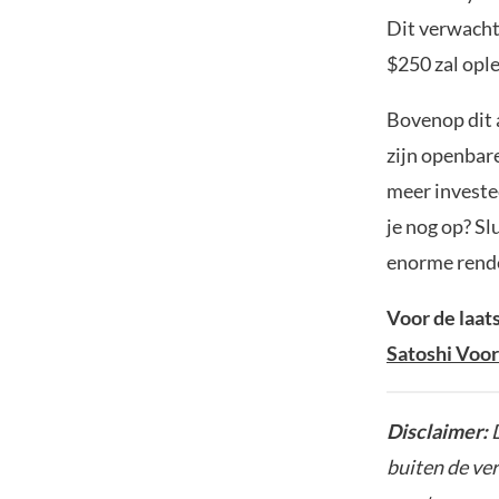
Dit verwacht
$250 zal opl
Bovenop dit 
zijn openbar
meer investee
je nog op? Sl
enorme rend
Voor de laat
Satoshi Voo
Disclaimer:
D
buiten de ve