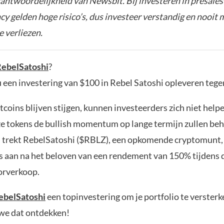
rantwoordelijkheid van Newsbit. Bij investeren in presales
y gelden hoge risico’s, dus investeer verstandig en nooit 
e verliezen.
ebelSatoshi
?
 een investering van $100 in Rebel Satoshi opleveren teg
ltcoins blijven stijgen, kunnen investeerders zich niet helpe
ze tokens de bullish momentum op lange termijn zullen be
trekt RebelSatoshi ($RBLZ), een opkomende cryptomunt,
s aan na het beloven van een rendement van 150% tijdens 
orverkoop.
ebelSatoshi
een topinvestering om je portfolio te verster
we dat ontdekken!