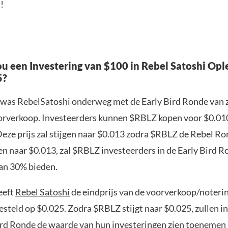
!
u een Investering van $100 in Rebel Satoshi Op
5?
was RebelSatoshi onderweg met de Early Bird Ronde van z
rverkoop. Investeerders kunnen $RBLZ kopen voor $0.010
Deze prijs zal stijgen naar $0.013 zodra $RBLZ de Rebel Ro
en naar $0.013, zal $RBLZ investeerders in de Early Bird 
an 30% bieden.
eeft
Rebel Satoshi
de eindprijs van de voorverkoop/noteri
steld op $0.025. Zodra $RBLZ stijgt naar $0.025, zullen i
Bird Ronde de waarde van hun investeringen zien toeneme