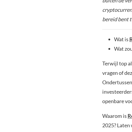
buiten de ve
cryptocurrenc
bereid bent t
Wat is
R
Wat zou
Terwijl top a
vragen of de
Ondertussen 
investeerder
openbare vo
Waarom is
R
2025? Laten 