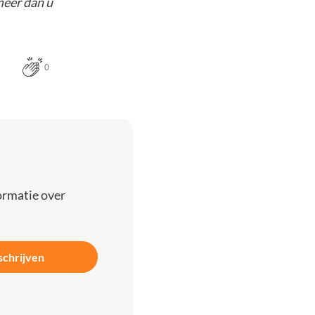
meer dan u
0
ormatie over
schrijven