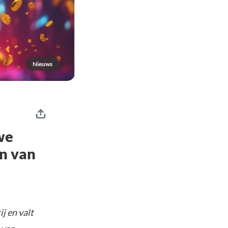
Nieuws
we
en van
j en valt