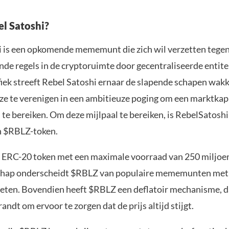
el Satoshi?
 is een opkomende mememunt die zich wil verzetten tege
de regels in de cryptoruimte door gecentraliseerde entitei
fiek streeft Rebel Satoshi ernaar de slapende schapen wakk
ze te verenigen in een ambitieuze poging om een marktkapi
te bereiken. Om deze mijlpaal te bereiken, is RebelSatoshi
en $RBLZ-token.
 ERC-20 token met een maximale voorraad van 250 miljoe
chap onderscheidt $RBLZ van populaire mememunten me
eten. Bovendien heeft $RBLZ een deflatoir mechanisme, da
ndt om ervoor te zorgen dat de prijs altijd stijgt.