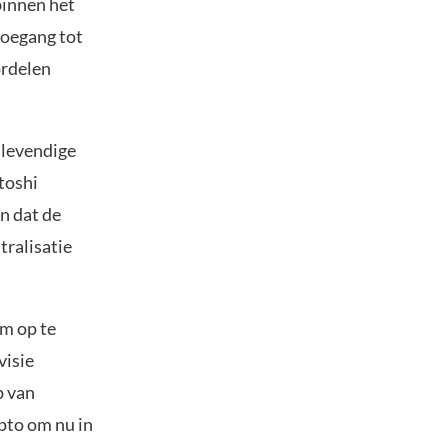
binnen het
toegang tot
ordelen
 levendige
toshi
n dat de
tralisatie
m op te
visie
p van
pto om nu in