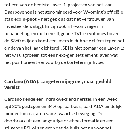
tot een van de heetste Layer-1-projecten van het jaar.
Daarbovenop is het genomineerd voor Wyoming’s officiële
stablecoin-pilot – niet gek dus dat het vertrouwen van
investeerders stijgt. Er zijn ook ETF-aanvragen in
behandeling, en met een stijgende TVL en volumes boven
de $360 miljoen komt een koers in dubbele cijfers tegen het
einde van het jaar dichterbij. SEI is niet zomaar een Layer-1;
het wil uitgroeien tot een next-gen settlement layer, wat
het positioneert ver voorbij de kortetermijnhype.
Cardano (ADA): Langetermijngroei, maar geduld
vereist
Cardano kende een indrukwekkend herstel. In een week
tijd 30% gestegen en 84% op jaarbasis, pakt ADA eindelijk
momentum na jaren van zijwaartse beweging. De
doorbraak uit een langdurige driehoekformatie en een
stijgende RSI wijzen erop dat de bulls het nu voor het