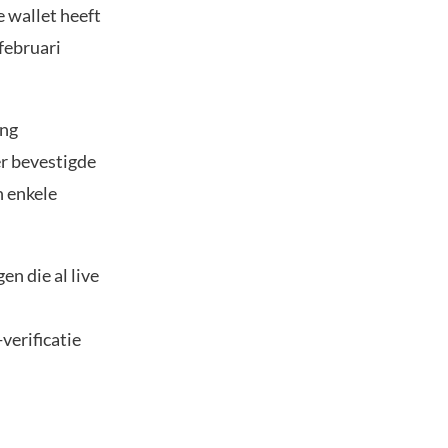
 wallet heeft
februari
ing
er bevestigde
n enkele
n die al live
verificatie