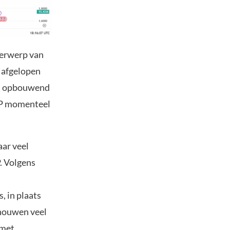
derwerp van
e afgelopen
van opbouwend
RP momenteel
aar veel
. Volgens
, in plaats
houwen veel
 met