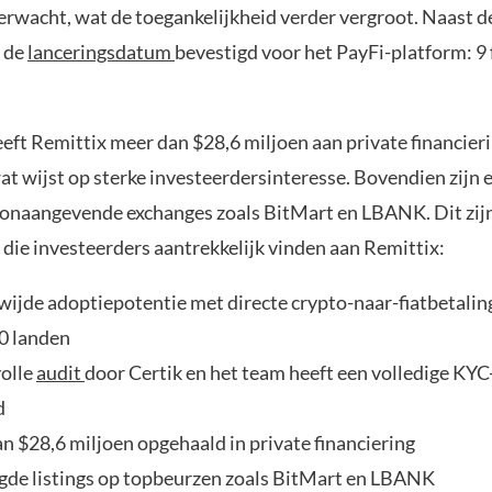
erwacht, wat de toegankelijkheid verder vergroot. Naast de
 de
lanceringsdatum
bevestigd voor het PayFi-platform: 9 
eft Remittix meer dan $28,6 miljoen aan private financier
wat wijst op sterke investeerdersinteresse. Bovendien zijn 
toonaangevende exchanges zoals BitMart en LBANK. Dit zij
 die investeerders aantrekkelijk vinden aan Remittix:
ijde adoptiepotentie met directe crypto-naar-fiatbetalinge
30 landen
olle
audit
door Certik en het team heeft een volledige KYC-
d
n $28,6 miljoen opgehaald in private financiering
gde listings op topbeurzen zoals BitMart en LBANK