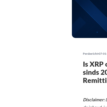
Persbericht
07-01
Is XRP 
sinds 2
Remitt
Disclaimer:
D