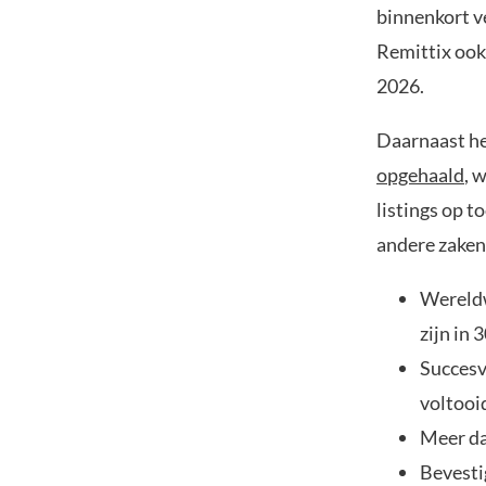
binnenkort v
Remittix ook
2026.
Daarnaast he
opgehaald
, 
listings op 
andere zaken
Wereldw
zijn in 
Succesv
voltooi
Meer da
Bevesti