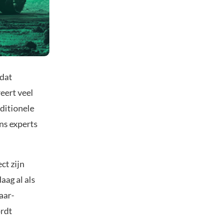
 dat
eert veel
aditionele
ns experts
ct zijn
aag al als
aar-
ordt