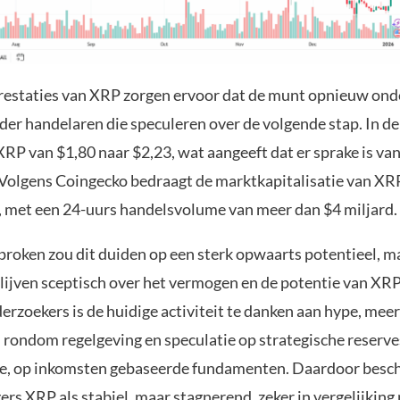
restaties van XRP zorgen ervoor dat de munt opnieuw on
der handelaren die speculeren over de volgende stap. In d
XRP van $1,80 naar $2,23, wat aangeeft dat er sprake is 
olgens Coingecko bedraagt de marktkapitalisatie van X
, met een 24-uurs handelsvolume van meer dan $4 miljard.
roken zou dit duiden op een sterk opwaarts potentieel, m
lijven sceptisch over het vermogen en de potentie van XRP
rzoekers is de huidige activiteit te danken aan hype, meer
 rondom regelgeving en speculatie op strategische reserves
de, op inkomsten gebaseerde fundamenten. Daardoor besc
rs XRP als stabiel, maar stagnerend, zeker in vergelijking