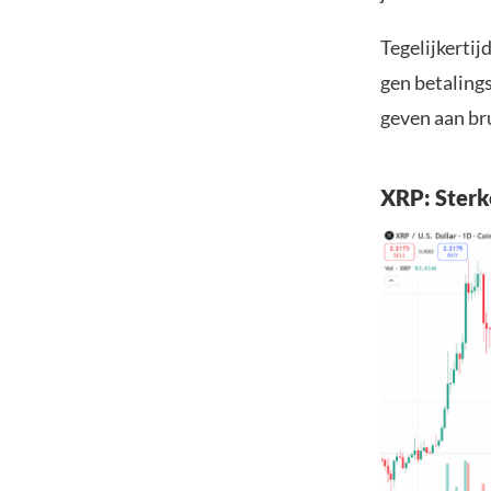
Tegelijkertij
gen betalings
geven aan br
XRP: Ster