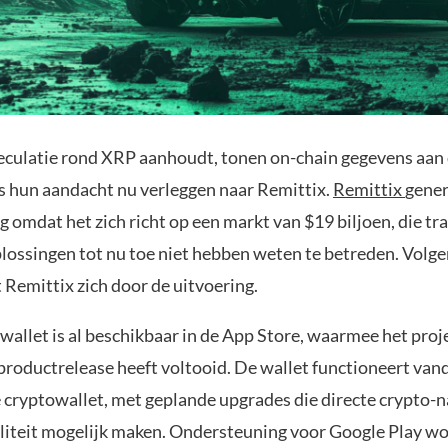
peculatie rond XRP aanhoudt, tonen on-chain gegevens aan
s hun aandacht nu verleggen naar Remittix.
Remittix
gener
g omdat het zich richt op een markt van $19 biljoen, die tr
lossingen tot nu toe niet hebben weten te betreden. Volge
 Remittix zich door de uitvoering.
allet is al beschikbaar in de App Store, waarmee het proje
productrelease heeft voltooid. De wallet functioneert vand
e cryptowallet, met geplande upgrades die directe crypto-n
aliteit mogelijk maken. Ondersteuning voor Google Play w