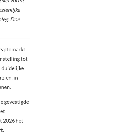
tikel vormt
nzienlijke
nleg. Doe
cryptomarkt
nstelling tot
n duidelijke
 zien, in
enen.
 de gevestigde
het
t 2026 het
t.