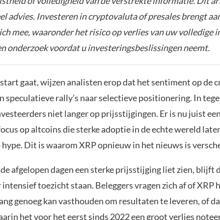
istheid of volledigheid van de verstrekte informatie. Dit ar
el advies. Investeren in cryptovaluta of presales brengt aa
zich mee, waaronder het risico op verlies van uw volledige i
gen onderzoek voordat u investeringsbeslissingen neemt.
start gaat, wijzen analisten erop dat het sentiment op de 
n speculatieve rally’s naar selectieve positionering. In tege
vesteerders niet langer op prijsstijgingen. Er is nu juist ee
ocus op altcoins die sterke adoptie in de echte wereld laten
p hype. Dit is waarom XRP opnieuw in het nieuws is versch
 afgelopen dagen een sterke prijsstijging liet zien, blijft
 intensief toezicht staan. Beleggers vragen zich af of XRP 
g genoeg kan vasthouden om resultaten te leveren, of da
arin het voor het eerst sinds 2022 een groot verlies noteer