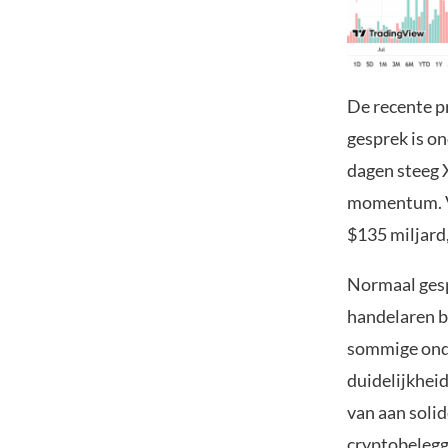
De recente p
gesprek is on
dagen steeg 
momentum. V
$135 miljard
Normaal gesp
handelaren b
sommige onde
duidelijkheid
van aan soli
cryptobelegge