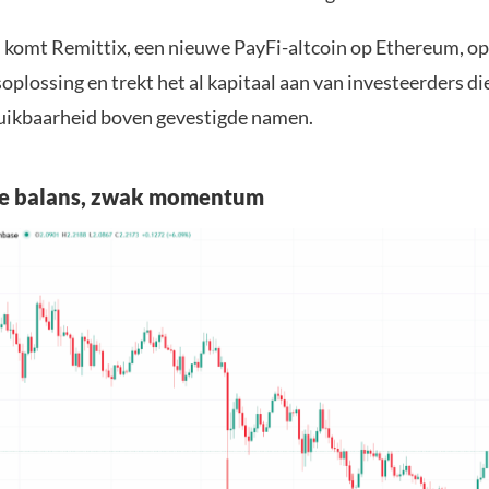
d komt Remittix, een nieuwe PayFi-altcoin op Ethereum, op 
oplossing en trekt het al kapitaal aan van investeerders die
uikbaarheid boven gevestigde namen.
ke balans, zwak momentum