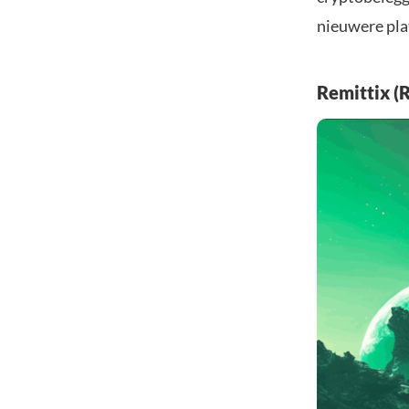
nieuwere plat
Remittix (