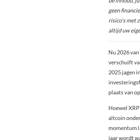
de inhoud, ju
geen financie
risico’s met 
altijd uw ei
Nu 2026 van 
verschuift va
2025 jagen in
investeringsf
plaats van o
Hoewel XRP de
altcoin onder
momentum lan
jaar wordt wa