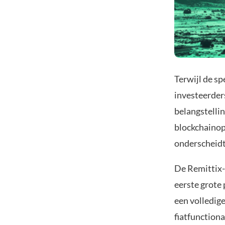
Terwijl de s
investeerder
belangstellin
blockchainop
onderscheidt
De Remittix-w
eerste grote 
een volledig
fiatfunction