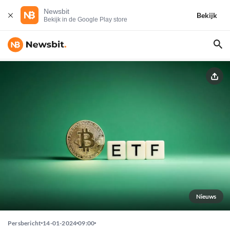
Newsbit
Bekijk
Bekijk in de Google Play store
Nieuws
Persbericht
14-01-2024
09:00