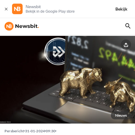
Newsbit
Bekijk
Bekijk in de Google Play store
Nieuws
Persbericht
31-01-2024
09:30