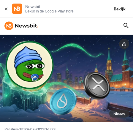
Newsbit
Bekijk
Bekijk in de Google Play store
Nieuws
Persbericht
24-07-2025
16:00