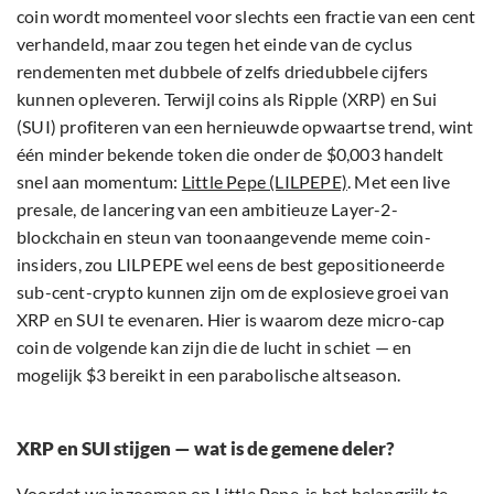
coin wordt momenteel voor slechts een fractie van een cent
verhandeld, maar zou tegen het einde van de cyclus
rendementen met dubbele of zelfs driedubbele cijfers
kunnen opleveren. Terwijl coins als Ripple (XRP) en Sui
(SUI) profiteren van een hernieuwde opwaartse trend, wint
één minder bekende token die onder de $0,003 handelt
snel aan momentum:
Little Pepe (LILPEPE)
. Met een live
presale, de lancering van een ambitieuze Layer-2-
blockchain en steun van toonaangevende meme coin-
insiders, zou LILPEPE wel eens de best gepositioneerde
sub-cent-crypto kunnen zijn om de explosieve groei van
XRP en SUI te evenaren. Hier is waarom deze micro-cap
coin de volgende kan zijn die de lucht in schiet — en
mogelijk $3 bereikt in een parabolische altseason.
XRP en SUI stijgen — wat is de gemene deler?
Voordat we inzoomen op Little Pepe, is het belangrijk te