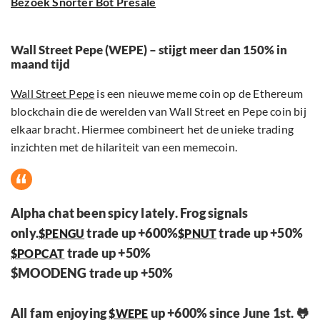
Bezoek Snorter Bot Presale
Wall Street Pepe (WEPE) – stijgt meer dan 150% in
maand tijd
Wall Street Pepe
is een nieuwe meme coin op de Ethereum
blockchain die de werelden van Wall Street en Pepe coin bij
elkaar bracht. Hiermee combineert het de unieke trading
inzichten met de hilariteit van een memecoin.
Alpha chat been spicy lately. Frog signals
only.
trade up +600%
trade up +50%
$PENGU
$PNUT
trade up +50%
$POPCAT
$MOODENG trade up +50%
All fam enjoying
up +600% since June 1st. 🐸
$WEPE