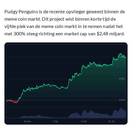
Pudgy Penguins is de recente opvlieger geweest binnen de
meme coin markt. Dit project wist binnen korte tijd de
vijfde plek van de meme coin markt in te nemen nadat het
met 300% steeg richting een market cap van $2,48 miljard.