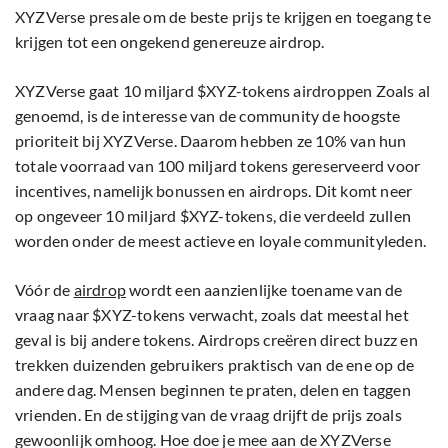
XYZVerse presale om de beste prijs te krijgen en toegang te
krijgen tot een ongekend genereuze airdrop.
XYZVerse gaat 10 miljard $XYZ-tokens airdroppen Zoals al
genoemd, is de interesse van de community de hoogste
prioriteit bij XYZVerse. Daarom hebben ze 10% van hun
totale voorraad van 100 miljard tokens gereserveerd voor
incentives, namelijk bonussen en airdrops. Dit komt neer
op ongeveer 10 miljard $XYZ-tokens, die verdeeld zullen
worden onder de meest actieve en loyale communityleden.
Vóór de
airdrop
wordt een aanzienlijke toename van de
vraag naar $XYZ-tokens verwacht, zoals dat meestal het
geval is bij andere tokens. Airdrops creëren direct buzz en
trekken duizenden gebruikers praktisch van de ene op de
andere dag. Mensen beginnen te praten, delen en taggen
vrienden. En de stijging van de vraag drijft de prijs zoals
gewoonlijk omhoog. Hoe doe je mee aan de XYZVerse