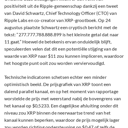
positiviteit uit de Ripple-gemeenschap dankzij een tweet
van David Schwartz, Chief Technology Officer (CTO) van
Ripple Labs en co-creator van XRP-grootboek. Op 24
augustus plaatste Schwartz een cryptisch bericht met de
tekst: “277.777.788.888.899 is het kleinste getal dat naar
11 gaat.” Hoewel de betekenis ervan onduidelijk blijft,
speculeerden velen dat dit een potentiële stijging van de
waarde van XRP naar $11 zou kunnen impliceren, waardoor
het hoogste punt ooit zou worden verviervoudigd.
Technische indicatoren schetsen echter een minder
optimistisch beeld. De prijsgrafiek van XRP toont een
dalend parallel kanaal, en op het moment van rapportage
worstelde de prijs met weerstand nabij de bovengrens van
het kanaal op $0,5233. Een dagelijkse afsluiting onder dit
niveau zou XRP binnen de neerwaartse trend van het
kanaal kunnen beperken, waardoor de prijs mogelijk lager
zou worden richting ondersteuning op $0,47 of zelfs de