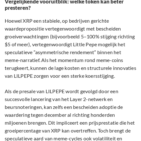
Vergelijkende vooruitblik: welke token kan beter
presteren?
Hoewel XRP een stabiele, op bedrijven gerichte
waardepropositie vertegenwoordigt met bescheiden
groeiverwachtingen (bijvoorbeeld 5–100% stijging richting
$5 of meer), vertegenwoordigt Little Pepe mogelijk het
speculatieve “asymmetrische rendement” binnen het
meme-narratief. Als het momentum rond meme-coins
terugkeert, kunnen de lage kosten en structurele innovaties
van LILPEPE zorgen voor een sterke koersstijging.
Als de presale van LILPEPE wordt gevolgd door een
succesvolle lancering van het Layer 2-netwerk en
beursnoteringen, kan zelfs een bescheiden adoptie de
waardering tegen december al richting honderden
miljoenen brengen. Dit impliceert een prijsprestatie die het
groeipercentage van XRP kan overtreffen. Toch brengt de
speculatieve aard van meme-cycles ook volatiliteit en