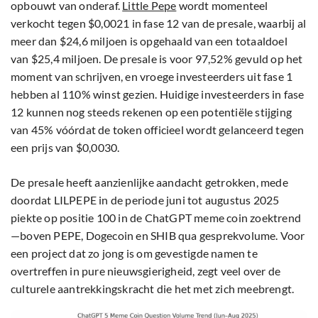
opbouwt van onderaf.
Little Pepe
wordt momenteel
verkocht tegen $0,0021 in fase 12 van de presale, waarbij al
meer dan $24,6 miljoen is opgehaald van een totaaldoel
van $25,4 miljoen. De presale is voor 97,52% gevuld op het
moment van schrijven, en vroege investeerders uit fase 1
hebben al 110% winst gezien. Huidige investeerders in fase
12 kunnen nog steeds rekenen op een potentiële stijging
van 45% vóórdat de token officieel wordt gelanceerd tegen
een prijs van $0,0030.
De presale heeft aanzienlijke aandacht getrokken, mede
doordat LILPEPE in de periode juni tot augustus 2025
piekte op positie 100 in de ChatGPT meme coin zoektrend
—boven PEPE, Dogecoin en SHIB qua gesprekvolume. Voor
een project dat zo jong is om gevestigde namen te
overtreffen in pure nieuwsgierigheid, zegt veel over de
culturele aantrekkingskracht die het met zich meebrengt.