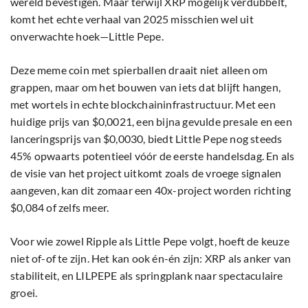
wereld bevestigen. Maar terwijl XRP mogelijk verdubbelt,
komt het echte verhaal van 2025 misschien wel uit
onverwachte hoek—Little Pepe.
Deze meme coin met spierballen draait niet alleen om
grappen, maar om het bouwen van iets dat blijft hangen,
met wortels in echte blockchaininfrastructuur. Met een
huidige prijs van $0,0021, een bijna gevulde presale en een
lanceringsprijs van $0,0030, biedt Little Pepe nog steeds
45% opwaarts potentieel vóór de eerste handelsdag. En als
de visie van het project uitkomt zoals de vroege signalen
aangeven, kan dit zomaar een 40x-project worden richting
$0,084 of zelfs meer.
Voor wie zowel Ripple als Little Pepe volgt, hoeft de keuze
niet of-of te zijn. Het kan ook én-én zijn: XRP als anker van
stabiliteit, en LILPEPE als springplank naar spectaculaire
groei.