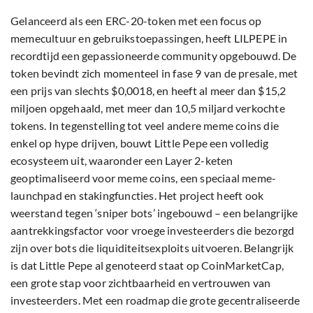
Gelanceerd als een ERC-20-token met een focus op
memecultuur en gebruikstoepassingen, heeft LILPEPE in
recordtijd een gepassioneerde community opgebouwd. De
token bevindt zich momenteel in fase 9 van de presale, met
een prijs van slechts $0,0018, en heeft al meer dan $15,2
miljoen opgehaald, met meer dan 10,5 miljard verkochte
tokens. In tegenstelling tot veel andere meme coins die
enkel op hype drijven, bouwt Little Pepe een volledig
ecosysteem uit, waaronder een Layer 2-keten
geoptimaliseerd voor meme coins, een speciaal meme-
launchpad en stakingfuncties. Het project heeft ook
weerstand tegen ‘sniper bots’ ingebouwd – een belangrijke
aantrekkingsfactor voor vroege investeerders die bezorgd
zijn over bots die liquiditeitsexploits uitvoeren. Belangrijk
is dat Little Pepe al genoteerd staat op CoinMarketCap,
een grote stap voor zichtbaarheid en vertrouwen van
investeerders. Met een roadmap die grote gecentraliseerde