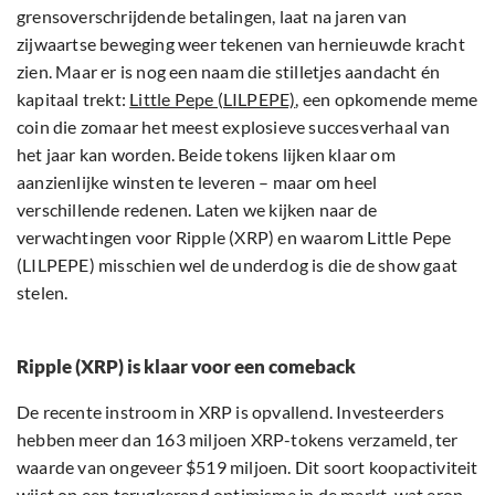
grensoverschrijdende betalingen, laat na jaren van
zijwaartse beweging weer tekenen van hernieuwde kracht
zien. Maar er is nog een naam die stilletjes aandacht én
kapitaal trekt:
Little Pepe (LILPEPE)
, een opkomende meme
coin die zomaar het meest explosieve succesverhaal van
het jaar kan worden. Beide tokens lijken klaar om
aanzienlijke winsten te leveren – maar om heel
verschillende redenen. Laten we kijken naar de
verwachtingen voor Ripple (XRP) en waarom Little Pepe
(LILPEPE) misschien wel de underdog is die de show gaat
stelen.
Ripple (XRP) is klaar voor een comeback
De recente instroom in XRP is opvallend. Investeerders
hebben meer dan 163 miljoen XRP-tokens verzameld, ter
waarde van ongeveer $519 miljoen. Dit soort koopactiviteit
wijst op een terugkerend optimisme in de markt, wat erop